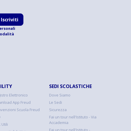
Iscriviti
ersonali
modalità
ILITY
SEDI SCOLASTICHE
istro Elettronico
Dove Siamo
nload App Freud
Le Sedi
venzioni Scuola Freud
Sicurezza
Q
Fai un tour nell'Istituto - Via
Accademia
 Utili
Fai un tour nell'Istituto -