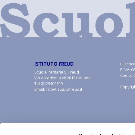
ISTITUTO FREUD
PEC:
scu
P.IVA: 
Scuola Paritaria S. Freud
Codice 
Via Accademia 26 20131 Milano
Tel
02.29409829
Copyrig
Email:
info@istitutofreud.it