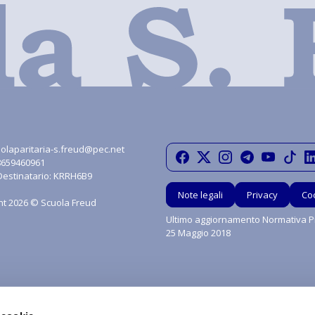
olaparitaria-s.freud@pec.net
08659460961
Destinatario: KRRH6B9
Note legali
Privacy
Co
ht 2026 © Scuola Freud
Ultimo aggiornamento Normativa Pr
25 Maggio 2018