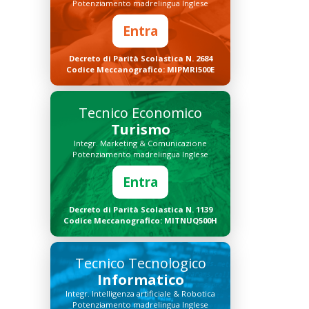
Potenziamento madrelingua Inglese
Entra
Decreto di Parità Scolastica N. 2684
Codice Meccanografico: MIPMRI500E
Tecnico Economico
Turismo
Integr. Marketing & Comunicazione
Potenziamento madrelingua Inglese
Entra
Decreto di Parità Scolastica N. 1139
Codice Meccanografico: MITNUQ500H
Tecnico Tecnologico
Informatico
Integr. Intelligenza artificiale & Robotica
Potenziamento madrelingua Inglese