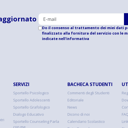
aggiornato
Do il consenso al trattamento dei miei dati p
finalizzato alla fornitura del servizio con le 
indicate
nell'informativa
SERVIZI
BACHECA STUDENTI
UT
Sportello Psicologico
Commenti degli Studenti
Reg
Sportello Adolescenti
Editoriale
Dow
Sportello Grafologico
News
Con
Dialogo Educativo
Dicono di noi
FA
tri
Sportello Counseling Parla
Calendario Scolastico
Link
con me