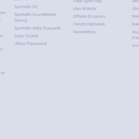
Date Open day
Str
Sportello CIC
Libri di testo
Glo
smo
Sportello SicuraMente
Offerte Di Lavoro
Mat
à
Donna
I Nostri Diplomati
Ba
Sportello dalla Tua parte
Newsletters
Qua
la
Dopo Scuola
Fre
Ufficio Placement
Isc
e”
nze