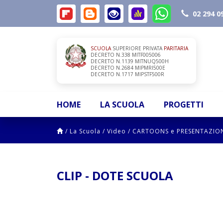
02 294 0
SCUOLA
SUPERIORE PRIVATA
PARITARIA
DECRETO N.338 MITF005006
DECRETO N.1139 MITNUQ500H
DECRETO N.2684 MIPMRI500E
DECRETO N.1717 MIPSTF500R
HOME
LA SCUOLA
PROGETTI
/
La Scuola
/
Video
/
CARTOONS e PRESENTAZIO
CLIP - DOTE SCUOLA