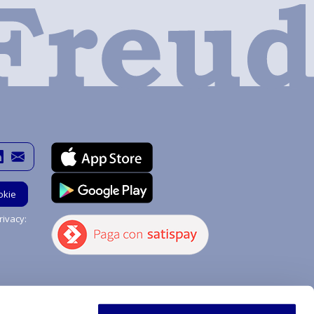
okie
ivacy:
Hai bisogno di aiuto?