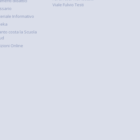
umenti didattici
Viale Fulvio Testi
ssario
eriale Informativo
keka
nto costa la Scuola
ud
rizioni Online