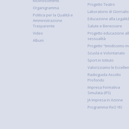
Riconoscimenti
Progetto Teatro
Organigramma
Laboratorio di Giornali
Politica per la Qualità e
Educazione alla Legalit
Amministrazione
Trasparente
Salute e Benessere
Video
Progetto educazione al
sessualità
Album
Progetto “timidissimo m
Scuola e Volontariato
Sport in Istituto
Valorizziamo le Eccelle
Radioguida Ascolto
Profondo
Impresa Formativa
Simulata (IFS)
JA Impresa in Azione
Programma FIxO YEI