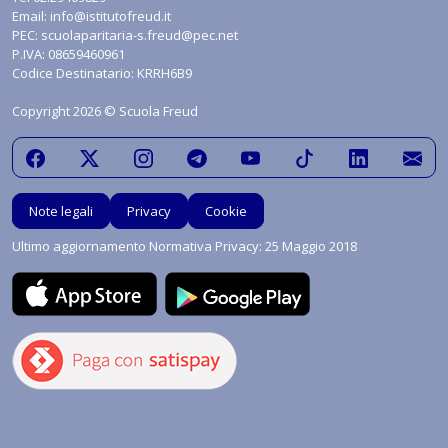
Email:
info@istitutofreud.it
PEC:
scuolaparitaria-s.freud@pec.net
P.IVA: 08659460961
Codice Destinatario: KRRH6B9
Copyright 2026 © Scuola Freud
Note legali
Privacy
Cookie
Ultimo aggiornamento Normativa Privacy: 25 Maggio 2018