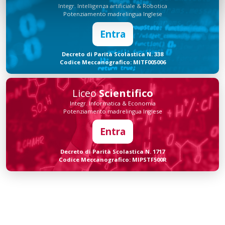
Integr. Intelligenza artificiale & Robotica
Potenziamento madrelingua Inglese
Entra
Decreto di Parità Scolastica N. 338
Codice Meccanografico: MITF005006
Liceo
Scientifico
Integr. Informatica & Economia
Potenziamento madrelingua Inglese
Entra
Decreto di Parità Scolastica N. 1717
Codice Meccanografico: MIPSTF500R