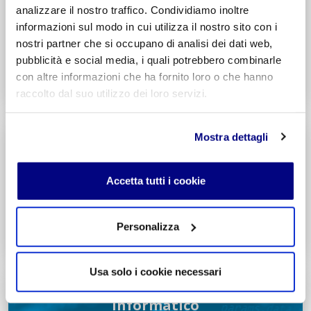
Economico Sociale
analizzare il nostro traffico. Condividiamo inoltre
Integr. Psicologia & Sociologia
informazioni sul modo in cui utilizza il nostro sito con i
Potenziamento madrelingua Inglese
nostri partner che si occupano di analisi dei dati web,
Entra
pubblicità e social media, i quali potrebbero combinarle
con altre informazioni che ha fornito loro o che hanno
Decreto di Parità Scolastica N. 2684
raccolto dal suo utilizzo dei loro servizi.
Codice Meccanografico: MIPMRI500E
Tecnico Economico
Mostra dettagli
Turismo
Integr. Marketing & Comunicazione
Potenziamento madrelingua Inglese
Accetta tutti i cookie
Entra
Personalizza
Decreto di Parità Scolastica N. 1139
Codice Meccanografico: MITNUQ500H
Usa solo i cookie necessari
Tecnico Tecnologico
Informatico