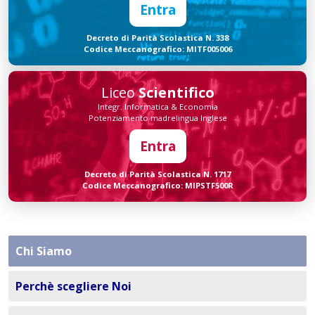
Entra
Decreto di Parità Scolastica N. 338
Codice Meccanografico: MITF005006
Liceo
Scientifico
Integr. Informatica & Economia
Potenziamento madrelingua Inglese
Entra
Decreto di Parità Scolastica N. 1717
Codice Meccanografico: MIPSTF500R
Chi Siamo
Perchè scegliere Noi