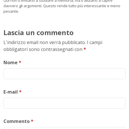
Qui non ti limitano a studiare a memoria, ma ti aiutano a capire
davvero gli argomenti. Questo rende tutto più interessante e meno
pesante.
Lascia un commento
L'indirizzo email non verrà pubblicato. I campi
obbligatori sono contrassegnati con
*
Nome
*
E-mail
*
Commento
*