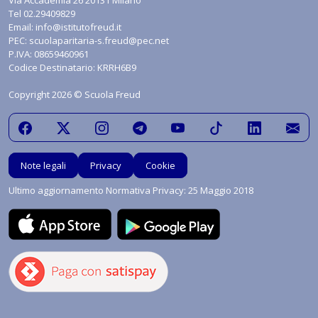
Via Accademia 26 20131 Milano
Tel
02.29409829
Email:
info@istitutofreud.it
PEC:
scuolaparitaria-s.freud@pec.net
P.IVA: 08659460961
Codice Destinatario: KRRH6B9
Copyright 2026 © Scuola Freud
Note legali
Privacy
Cookie
Ultimo aggiornamento Normativa Privacy: 25 Maggio 2018