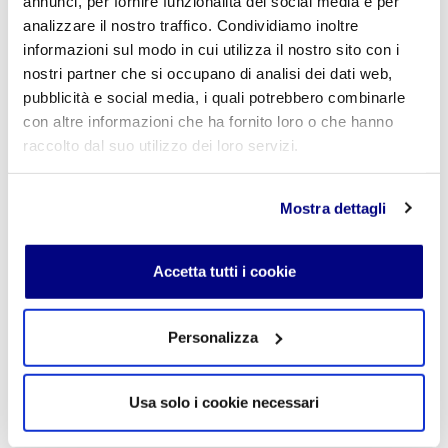
annunci, per fornire funzionalità dei social media e per
È un ambiente che favorisce la motivazione e la voglia di imparare
analizzare il nostro traffico. Condividiamo inoltre
informazioni sul modo in cui utilizza il nostro sito con i
nostri partner che si occupano di analisi dei dati web,
CATALDO ANTONIO
pubblicità e social media, i quali potrebbero combinarle
con altre informazioni che ha fornito loro o che hanno
Una realtà educativa seria e attenta. Abbiamo sempre trovato
disponibilità e grande professionalità
raccolto dal suo utilizzo dei loro servizi.
Mostra dettagli
MICHELLE HENDERSON
Mi porto via tanti ricordi positivi e la consapevolezza di aver ricevuto
una preparazione solida. Gli insegnanti sono stati sempre disponibili
Accetta tutti i cookie
al confronto e al dialogo.
Personalizza
GAIA ROMAN
Le lezioni sono organizzate in modo chiaro e concreto. I professori
Usa solo i cookie necessari
puntano molto sulla comprensione e sul metodo di studio, cosa che
fa davvero la differenza quando devi lavorare in autonomia.