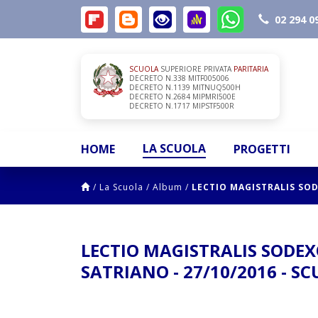
02 294 0
SCUOLA
SUPERIORE PRIVATA
PARITARIA
DECRETO N.338 MITF005006
DECRETO N.1139 MITNUQ500H
DECRETO N.2684 MIPMRI500E
DECRETO N.1717 MIPSTF500R
LA SCUOLA
HOME
PROGETTI
/
La Scuola
/
Album
/
LECTIO MAGISTRALIS SODE
LECTIO MAGISTRALIS SODEXO
SATRIANO - 27/10/2016 - SC