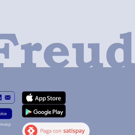
okie
ivacy: