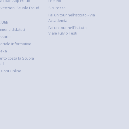
nload App Freud
Le Sedi
venzioni Scuola Freud
Sicurezza
Q
Fai un tour nell'Istituto - Via
Accademia
 Utili
Fai un tour nell'Istituto -
umenti didattici
Viale Fulvio Testi
ssario
eriale Informativo
keka
nto costa la Scuola
ud
rizioni Online