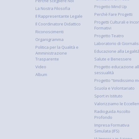
Perchè scegliere Noi
Progetto Mind Up
La Nostra Filosofia
Perchè Fare Progetti
Il Rappresentante Legale
Progetti Culturali e Incon
Il Coordinatore Didattico
Formativi
Riconoscimenti
Progetto Teatro
Organigramma
Laboratorio di Giornali
Politica per la Qualità e
Educazione alla Legalit
Amministrazione
Trasparente
Salute e Benessere
Video
Progetto educazione al
sessualità
Album
Progetto “timidissimo m
Scuola e Volontariato
Sport in Istituto
Valorizziamo le Eccelle
Radioguida Ascolto
Profondo
Impresa Formativa
Simulata (IFS)
JA Impresa in Azione