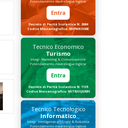
Potenziamento madrelingua Inglese
Entra
Decreto di Parità Scolastica N. 2684
Codice Meccanografico: MIPMRI500E
Tecnico Economico
Turismo
Integr. Marketing & Comunicazione
Potenziamento madrelingua Inglese
Entra
Decreto di Parità Scolastica N. 1139
Codice Meccanografico: MITNUQ500H
Tecnico Tecnologico
Informatico
Integr. Intelligenza artificiale & Robotica
Potenziamento madrelingua Inglese