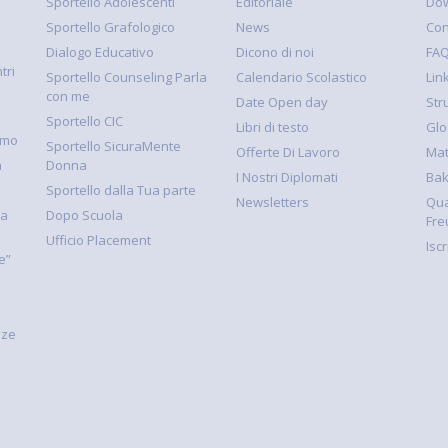
Sportello Adolescenti
Editoriale
Dow
Sportello Grafologico
News
Con
Dialogo Educativo
Dicono di noi
FA
tri
Sportello Counseling Parla
Calendario Scolastico
Link
con me
Date Open day
Str
Sportello CIC
Libri di testo
Glo
smo
Sportello SicuraMente
Offerte Di Lavoro
Mat
à
Donna
I Nostri Diplomati
Ba
Sportello dalla Tua parte
Newsletters
Qua
la
Dopo Scuola
Fre
Ufficio Placement
Isc
e”
nze