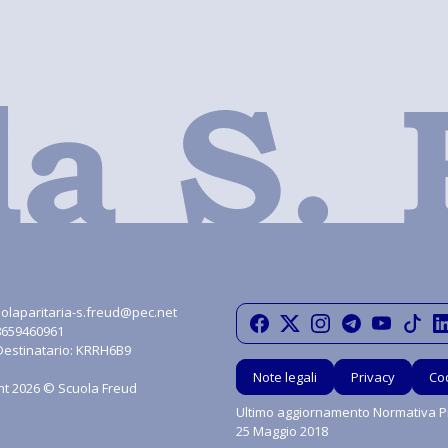
olaparitaria-s.freud@pec.net
08659460961
Destinatario: KRRH6B9
Note legali
Privacy
Co
ht 2026 © Scuola Freud
Ultimo aggiornamento Normativa Pr
25 Maggio 2018