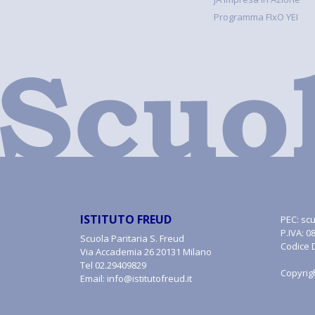
Programma FIxO YEI
ISTITUTO FREUD
PEC:
scu
P.IVA: 
Scuola Paritaria S. Freud
Codice 
Via Accademia 26 20131 Milano
Tel
02.29409829
Copyrig
Email:
info@istitutofreud.it