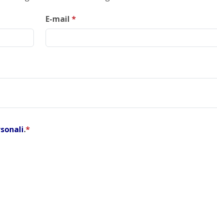
E-mail
*
rsonali
.
*