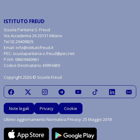
ISTITUTO FREUD
Scuola Paritaria S. Freud
Via Accademia 26 20131 Milano
Tel
02.29409829
Email:
info@istitutofreud.it
PEC:
scuolaparitaria-s.freud@pec.net
P.IVA: 08659460961
Codice Destinatario: KRRH6B9
Copyright 2026 © Scuola Freud
Note legali
Privacy
Cookie
Ultimo aggiornamento Normativa Privacy: 25 Maggio 2018