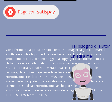
Hai bisogno di aiuto?
Con riferimento al presente sito, i testi, le immagini, la grafica, i marchi
e tutti contenuti e le procedure nonché le idee di realizzo di sistemi di
Chiedi a me!
procedimenti e di uso sono soggetti a copyright e alle forme di tutela
della proprietà intellettuale. Tutti i diritti sono riservati in favore di
Scuola Paritaria S.Freud Srl. È vietata qualsiasi utilizzazione, totale o
parziale, dei contenuti qui inseriti, inclusa la memorizzazione,
riproduzione, rielaborazione, diffusione o distribuzione dei contenuti
stessi mediante qualunque piattaforma tecnologica, supporto o rete
telematica. Qualsiasi riproduzione, anche parziale, senza
autorizzazione scritta è vietata ai sensi della Legge 633 del 22 Aprile
1941 e successive modifiche.
CREDITS:
ALEIDE WEB AGENCY