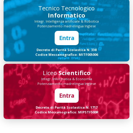
Tecnico Tecnologico
Informatico
Integr. Intelligenza artificiale & Robotica
Potenziamento madrelingua Inglese
Entra
Decreto di Parità Scolastica N. 338
Codice Meccanografico: MITF005006
Liceo
Scientifico
Integr. Informatica & Economia
Potenziamento madrelingua Inglese
Entra
Decreto di Parità Scolastica N. 1717
Codice Meccanografico: MIPSTF500R