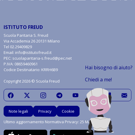
ISTITUTO FREUD
Scuola Paritaria S. Freud
Via Accademia 26 20131 Milano
Tel
02.29409829
Email:
info@istitutofreud.it
PEC:
scuolaparitaria-s.freud@pec.net
P.IVA: 08659460961
Hai bisogno di aiuto?
Codice Destinatario: KRRH6B9
Chiedi a me!
Copyright 2026 © Scuola Freud
Note legali
Privacy
Cookie
Ultimo aggiornamento Normativa Privacy: 25 Maggio 2018