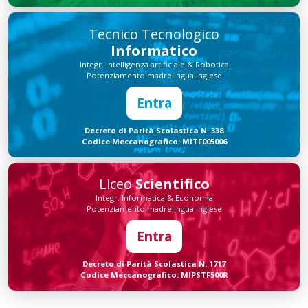
Tecnico Tecnologico
Informatico
Integr. Intelligenza artificiale & Robotica
Potenziamento madrelingua Inglese
Entra
Decreto di Parità Scolastica N. 338
Codice Meccanografico: MITF005006
Liceo
Scientifico
Integr. Informatica & Economia
Potenziamento madrelingua Inglese
Entra
Decreto di Parità Scolastica N. 1717
Codice Meccanografico: MIPSTF500R