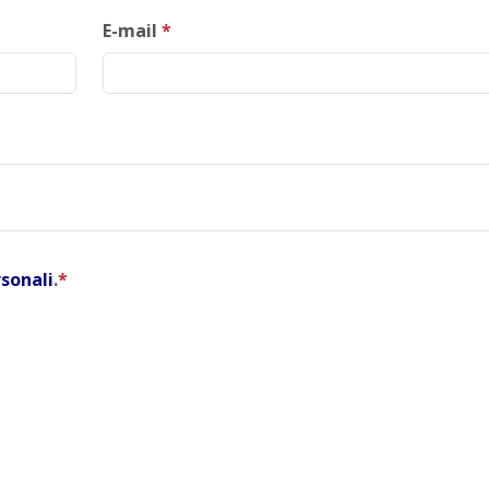
E-mail
*
rsonali
.
*