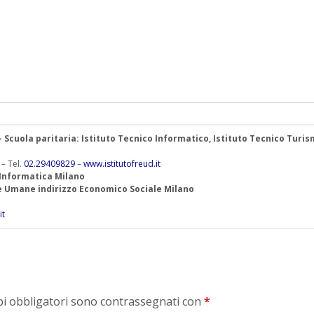
 – Scuola paritaria: Istituto Tecnico Informatico, Istituto Tecnico Turis
 – Tel.
02.29409829
–
www.istitutofreud.it
 Informatica Milano
ze Umane indirizzo Economico Sociale Milano
it
mpi obbligatori sono contrassegnati con
*