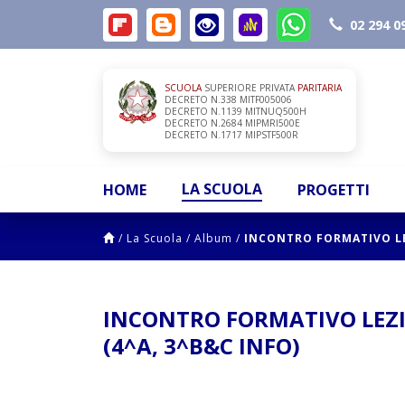
02 294 0
SCUOLA
SUPERIORE PRIVATA
PARITARIA
DECRETO N.338 MITF005006
DECRETO N.1139 MITNUQ500H
DECRETO N.2684 MIPMRI500E
DECRETO N.1717 MIPSTF500R
LA SCUOLA
HOME
PROGETTI
/
La Scuola
/
Album
/
INCONTRO FORMATIVO LEZ
INCONTRO FORMATIVO LEZI
(4^A, 3^B&C INFO)