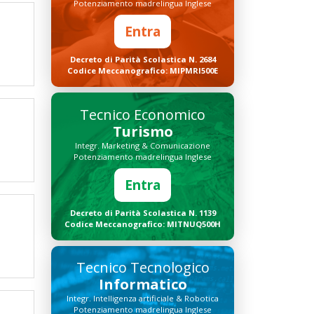
Potenziamento madrelingua Inglese
Entra
Decreto di Parità Scolastica N. 2684
Codice Meccanografico: MIPMRI500E
Tecnico Economico
Turismo
Integr. Marketing & Comunicazione
Potenziamento madrelingua Inglese
Entra
Decreto di Parità Scolastica N. 1139
Codice Meccanografico: MITNUQ500H
Tecnico Tecnologico
Informatico
Integr. Intelligenza artificiale & Robotica
Potenziamento madrelingua Inglese