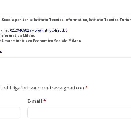
 – Scuola paritaria: Istituto Tecnico Informatico, Istituto Tecnico Turis
 – Tel.
02.29409829
–
www.istitutofreud.it
 Informatica Milano
ze Umane indirizzo Economico Sociale Milano
it
mpi obbligatori sono contrassegnati con
*
E-mail
*