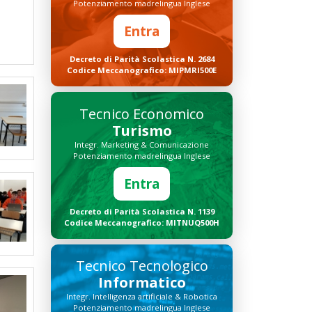
Potenziamento madrelingua Inglese
Entra
Decreto di Parità Scolastica N. 2684
Codice Meccanografico: MIPMRI500E
Tecnico Economico
Turismo
Integr. Marketing & Comunicazione
Potenziamento madrelingua Inglese
Entra
Decreto di Parità Scolastica N. 1139
Codice Meccanografico: MITNUQ500H
Tecnico Tecnologico
Informatico
Integr. Intelligenza artificiale & Robotica
Potenziamento madrelingua Inglese