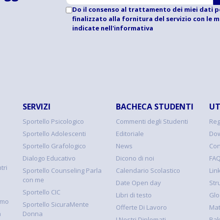
Do il consenso al trattamento dei miei dati p
finalizzato alla fornitura del servizio con le 
indicate
nell'informativa
SERVIZI
BACHECA STUDENTI
UT
Sportello Psicologico
Commenti degli Studenti
Reg
Sportello Adolescenti
Editoriale
Dow
Sportello Grafologico
News
Con
Dialogo Educativo
Dicono di noi
FA
tri
Sportello Counseling Parla
Calendario Scolastico
Link
con me
Date Open day
Str
Sportello CIC
Libri di testo
Glo
smo
Sportello SicuraMente
Offerte Di Lavoro
Mat
à
Donna
I Nostri Diplomati
Ba