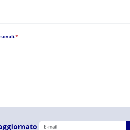
rsonali
.
*
aggiornato