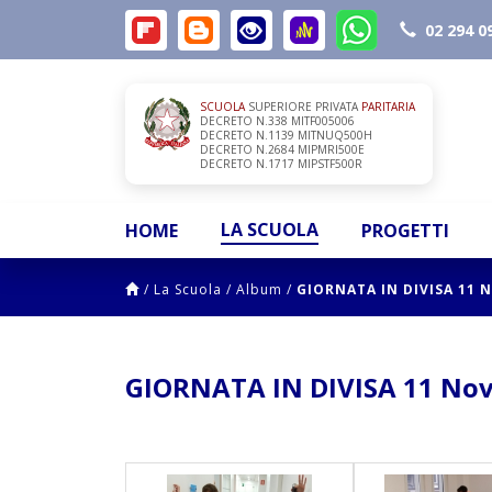
02 294 0
SCUOLA
SUPERIORE PRIVATA
PARITARIA
DECRETO N.338 MITF005006
DECRETO N.1139 MITNUQ500H
DECRETO N.2684 MIPMRI500E
DECRETO N.1717 MIPSTF500R
LA SCUOLA
HOME
PROGETTI
/
La Scuola
/
Album
/
GIORNATA IN DIVISA 11 
GIORNATA IN DIVISA 11 No