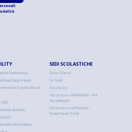
ersonali
modalità
ILITY
SEDI SCOLASTICHE
istro Elettronico
Dove Siamo
nload App Freud
Le Sedi
venzioni Scuola Freud
Sicurezza
Q
Fai un tour nell'Istituto - Via
Accademia
 Utili
Fai un tour nell'Istituto -
umenti didattici
Viale Fulvio Testi
ssario
eriale Informativo
keka