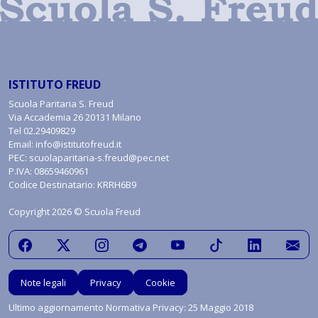
ISTITUTO FREUD
Scuola Paritaria S. Freud
Via Accademia 26 20131 Milano
Tel
02.29409829
Email:
info@istitutofreud.it
PEC:
scuolaparitaria-s.freud@pec.net
P.IVA: 08659460961
Codice Destinatario: KRRH6B9
Copyright 2026 © Scuola Freud
Note legali
Privacy
Cookie
Ultimo aggiornamento Normativa Privacy: 25 Maggio 2018