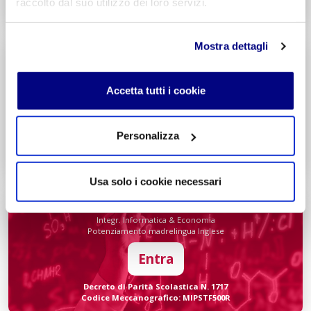
raccolto dal suo utilizzo dei loro servizi.
Codice Meccanografico: MITNUQ500H
Mostra dettagli
Tecnico Tecnologico
Informatico
Integr. Intelligenza artificiale & Robotica
Accetta tutti i cookie
Potenziamento madrelingua Inglese
Entra
Personalizza
Decreto di Parità Scolastica N. 338
Codice Meccanografico: MITF005006
Usa solo i cookie necessari
Liceo
Scientifico
Integr. Informatica & Economia
Potenziamento madrelingua Inglese
Entra
Decreto di Parità Scolastica N. 1717
Codice Meccanografico: MIPSTF500R