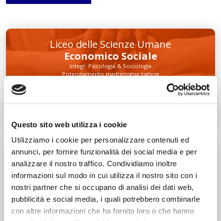
Liceo delle Scienze Umane
Economico Sociale
Integr. Psicologia & Sociologia
Potenziamento madrelingua Inglese
Entra
Decreto di Parità Scolastica N. 2684
Codice Meccanografico: MIPMRI500E
Questo sito web utilizza i cookie
Utilizziamo i cookie per personalizzare contenuti ed
Tecnico Economico
annunci, per fornire funzionalità dei social media e per
Turismo
analizzare il nostro traffico. Condividiamo inoltre
Integr. Marketing & Comunicazione
informazioni sul modo in cui utilizza il nostro sito con i
Potenziamento madrelingua Inglese
nostri partner che si occupano di analisi dei dati web,
Entra
pubblicità e social media, i quali potrebbero combinarle
con altre informazioni che ha fornito loro o che hanno
Decreto di Parità Scolastica N. 1139