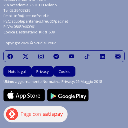
Via Accademia 26 20131 Milano
Tel
02.29409829
Email:
info@istitutofreud.it
PEC:
scuolaparitaria-s.freud@pec.net
P.IVA: 08659460961
Codice Destinatario: KRRH6B9
Copyright 2026 © Scuola Freud
Note legali
Privacy
Cookie
Ultimo aggiornamento Normativa Privacy: 25 Maggio 2018