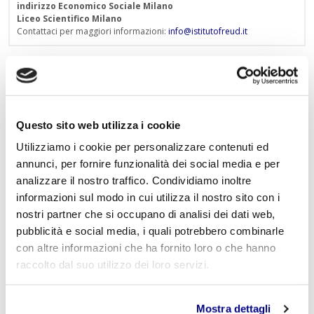
indirizzo Economico Sociale Milano
Liceo Scientifico Milano
Contattaci per maggiori informazioni:
info@istitutofreud.it
Lascia un commento
L'indirizzo email non verrà pubblicato. I campi
Questo sito web utilizza i cookie
obbligatori sono contrassegnati con
*
Utilizziamo i cookie per personalizzare contenuti ed
Nome
*
annunci, per fornire funzionalità dei social media e per
analizzare il nostro traffico. Condividiamo inoltre
informazioni sul modo in cui utilizza il nostro sito con i
nostri partner che si occupano di analisi dei dati web,
pubblicità e social media, i quali potrebbero combinarle
E-mail
*
con altre informazioni che ha fornito loro o che hanno
raccolto dal suo utilizzo dei loro servizi.
Commento
*
Mostra dettagli