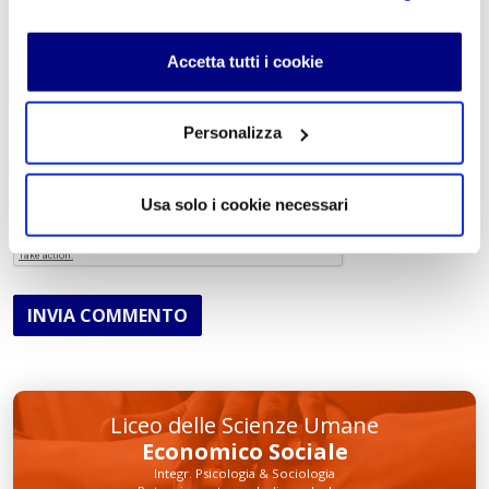
Accetta tutti i cookie
Acconsento al trattamento dei
dati personali
.
*
Personalizza
Usa solo i cookie necessari
INVIA COMMENTO
Liceo delle Scienze Umane
Economico Sociale
Integr. Psicologia & Sociologia