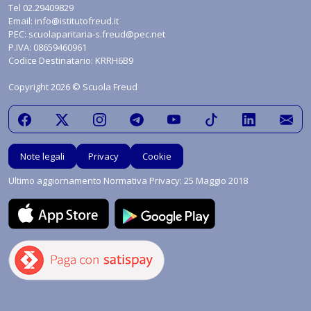
Tel
02.29409829
Email:
info@istitutofreud.it
PEC:
scuolaparitaria-s.freud@pec.net
P.IVA: 08659460961
Codice Destinatario: KRRH6B9
Copyright 2026 © Scuola Freud
Note legali
Privacy
Cookie
Ultimo aggiornamento Normativa Privacy: 25 Maggio 2018