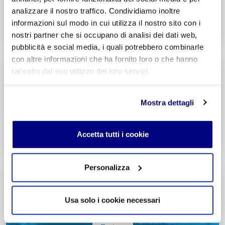
Entra
analizzare il nostro traffico. Condividiamo inoltre
informazioni sul modo in cui utilizza il nostro sito con i
Decreto di Parità Scolastica N. 2684
nostri partner che si occupano di analisi dei dati web,
Codice Meccanografico: MIPMRI500E
pubblicità e social media, i quali potrebbero combinarle
con altre informazioni che ha fornito loro o che hanno
Tecnico Economico
raccolto dal suo utilizzo dei loro servizi.
Turismo
Integr. Marketing & Comunicazione
Potenziamento madrelingua Inglese
Mostra dettagli
Entra
Accetta tutti i cookie
Decreto di Parità Scolastica N. 1139
Codice Meccanografico: MITNUQ500H
Personalizza
Tecnico Tecnologico
Informatico
Usa solo i cookie necessari
Integr. Intelligenza artificiale & Robotica
Potenziamento madrelingua Inglese