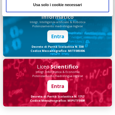
Usa solo i cookie necessari
Tecnico Tecnologico
Informatico
Integr. Intelligenza artificiale & Robotica
Potenziamento madrelingua Inglese
Entra
Decreto di Parità Scolastica N. 338
Codice Meccanografico: MITF005006
Liceo
Scientifico
Integr. Informatica & Economia
Potenziamento madrelingua Inglese
Entra
Decreto di Parità Scolastica N. 1717
Codice Meccanografico: MIPSTF500R