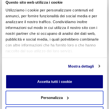
Questo sito web utilizza i cookie
Utilizziamo i cookie per personalizzare contenuti ed
Liceo delle Scienze Umane
annunci, per fornire funzionalità dei social media e per
Economico Sociale
analizzare il nostro traffico. Condividiamo inoltre
Integr. Psicologia & Sociologia
informazioni sul modo in cui utilizza il nostro sito con i
Potenziamento madrelingua Inglese
nostri partner che si occupano di analisi dei dati web,
Entra
pubblicità e social media, i quali potrebbero combinarle
con altre informazioni che ha fornito loro o che hanno
Decreto di Parità Scolastica N. 2684
raccolto dal suo utilizzo dei loro servizi.
Codice Meccanografico: MIPMRI500E
Tecnico Economico
Mostra dettagli
Turismo
Integr. Marketing & Comunicazione
Potenziamento madrelingua Inglese
Accetta tutti i cookie
Entra
Personalizza
Decreto di Parità Scolastica N. 1139
Codice Meccanografico: MITNUQ500H