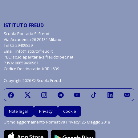
ISTITUTO FREUD
Scuola Paritaria S. Freud
Via Accademia 26 20131 Milano
Tel
02.29409829
Email:
info@istitutofreud.it
PEC:
scuolaparitaria-s.freud@pec.net
P.IVA: 08659460961
Codice Destinatario: KRRH6B9
Copyright 2026 © Scuola Freud
Note legali
Privacy
Cookie
Ultimo aggiornamento Normativa Privacy: 25 Maggio 2018