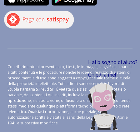
Hai bisogno di aiuto?
Con riferimento al presente sito, i testi, le immagini, la grafica, i marchi
e tutti contenuti e le procedure nonché le idee di realizzo di sistemi di
Chiedi a me!
procedimenti e di uso sono soggetti a copyright e alle forme di tutela
della proprietà intellettuale. Tutti i diritti sono riservati in favore di
Scuola Paritaria S.Freud Srl. È vietata qualsiasi utilizzazione, totale o
parziale, dei contenuti qui inseriti, inclusa la memorizzazione,
riproduzione, rielaborazione, diffusione o distribuzione dei contenuti
stessi mediante qualunque piattaforma tecnologica, supporto o rete
telematica. Qualsiasi riproduzione, anche parziale, senza
autorizzazione scritta è vietata ai sensi della Legge 633 del 22 Aprile
1941 e successive modifiche.
CREDITS:
ALEIDE WEB AGENCY