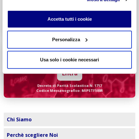
Potenziamento madrelingua Inglese
Entra
Accetta tutti i cookie
Decreto di Parità Scolastica N. 338
Codice Meccanografico: MITF005006
Personalizza
Liceo
Scientifico
Integr. Informatica & Economia
Usa solo i cookie necessari
Potenziamento madrelingua Inglese
Entra
Decreto di Parità Scolastica N. 1717
Codice Meccanografico: MIPSTF500R
Chi Siamo
Perchè scegliere Noi