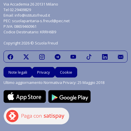
Via Accademia 26 20131 Milano
Tel
02.29409829
Email:
info@istitutofreud.it
PEC:
scuolaparitaria-s.freud@pec.net
P.IVA: 08659460961
Codice Destinatario: KRRH6B9
Copyright 2026 © Scuola Freud
Note legali
Privacy
Cookie
Ultimo aggiornamento Normativa Privacy: 25 Maggio 2018