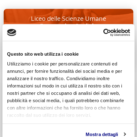
Liceo delle Scienze Umane
Economico Sociale
Integr. Psicologia & Sociologia
Potenziamento madrelingua Inglese
Entra
Questo sito web utilizza i cookie
Decreto di Parità Scolastica N. 2684
Utilizziamo i cookie per personalizzare contenuti ed
Codice Meccanografico: MIPMRI500E
annunci, per fornire funzionalità dei social media e per
analizzare il nostro traffico. Condividiamo inoltre
Tecnico Economico
informazioni sul modo in cui utilizza il nostro sito con i
Turismo
nostri partner che si occupano di analisi dei dati web,
Integr. Marketing & Comunicazione
pubblicità e social media, i quali potrebbero combinarle
Potenziamento madrelingua Inglese
con altre informazioni che ha fornito loro o che hanno
Entra
raccolto dal suo utilizzo dei loro servizi.
Decreto di Parità Scolastica N. 1139
Codice Meccanografico: MITNUQ500H
Mostra dettagli