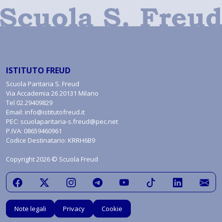
ISTITUTO FREUD
Scuola Paritaria S. Freud
Via Accademia 26 20131 Milano
Tel
02.29409829
Email:
info@istitutofreud.it
PEC:
scuolaparitaria-s.freud@pec.net
P.IVA: 08659460961
Codice Destinatario: KRRH6B9
Copyright 2026 © Scuola Freud
Note legali
Privacy
Cookie