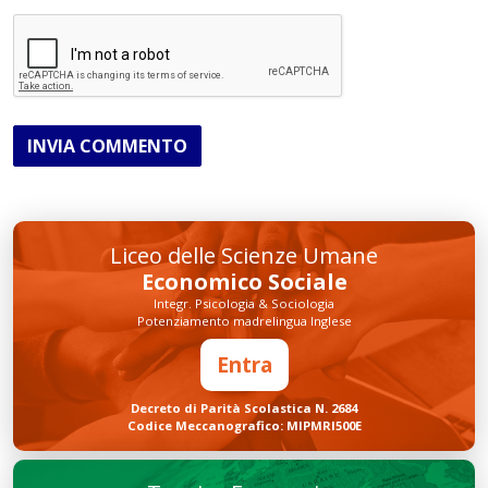
INVIA COMMENTO
Liceo delle Scienze Umane
Economico Sociale
Integr. Psicologia & Sociologia
Potenziamento madrelingua Inglese
Entra
Decreto di Parità Scolastica N. 2684
Codice Meccanografico: MIPMRI500E