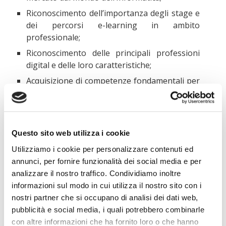
Riconoscimento dell’importanza degli stage e
dei percorsi e-learning in ambito
professionale;
Riconoscimento delle principali professioni
digital e delle loro caratteristiche;
Acquisizione di competenze fondamentali per
scrivere un CV efficace;
Sensibilizzazione nell’ambito di Orientamento
in Uscita;
Questo sito web utilizza i cookie
Sensibilizzazione verso le competenze da
acquisire per poter accedere con successo nel
Utilizziamo i cookie per personalizzare contenuti ed
mondo professionale;
annunci, per fornire funzionalità dei social media e per
analizzare il nostro traffico. Condividiamo inoltre
informazioni sul modo in cui utilizza il nostro sito con i
nostri partner che si occupano di analisi dei dati web,
pubblicità e social media, i quali potrebbero combinarle
Scuola-Paritaria-Sigmund-Freud-Milano-MI-Liceo-
con altre informazioni che ha fornito loro o che hanno
Scienze-Umane-LES-Tecnico-Tecnologico-