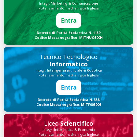
Integr. Marketing & Comunicazione
Potenziamento madrelingua Inglese
Entra
Decreto di Parità Scolastica N. 1139
Codice Meccanografico: MITNUQ500H
Tecnico Tecnologico
Informatico
Integr. Intelligenza artificiale & Robotica
Potenziamento madrelingua Inglese
Entra
Decreto di Parità Scolastica N. 338
Codice Meccanografico: MITF005006
Liceo
Scientifico
Integr. Informatica & Economia
Potenziamento madrelingua Inglese