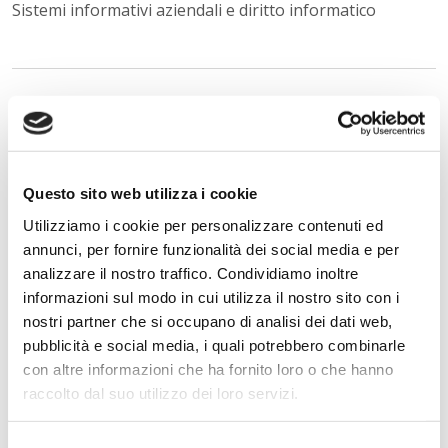
Sistemi informativi aziendali e diritto informatico
Istituto Paritario S. Freud – Scuola Privata Milano – Scuola
paritaria: Istituto Tecnico Informatico, Istituto Tecnico
Turismo, Liceo delle Scienze Umane e Liceo Scientifico
Via Accademia, 26/29 Milano – Viale Fulvio Testi, 7 Milano – Tel.
02.29409829
–
www.istitutofreud.it
Questo sito web utilizza i cookie
Scuola Superiore Paritaria Milano
-
Scuola Privata Informatica
Utilizziamo i cookie per personalizzare contenuti ed
Milano
Scuola Privata Turismo Milano
-
Liceo delle Scienze Umane
annunci, per fornire funzionalità dei social media e per
indirizzo Economico Sociale Milano
analizzare il nostro traffico. Condividiamo inoltre
Liceo Scientifico Milano
informazioni sul modo in cui utilizza il nostro sito con i
Contattaci per maggiori informazioni:
info@istitutofreud.it
nostri partner che si occupano di analisi dei dati web,
pubblicità e social media, i quali potrebbero combinarle
con altre informazioni che ha fornito loro o che hanno
Lascia un commento
raccolto dal suo utilizzo dei loro servizi.
L'indirizzo email non verrà pubblicato. I campi
obbligatori sono contrassegnati con
*