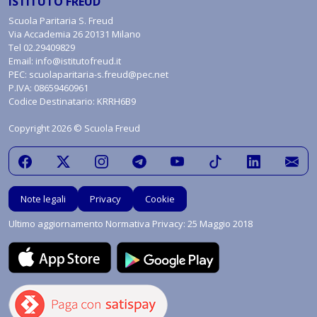
ISTITUTO FREUD
Scuola Paritaria S. Freud
Via Accademia 26 20131 Milano
Tel
02.29409829
Email:
info@istitutofreud.it
PEC:
scuolaparitaria-s.freud@pec.net
P.IVA: 08659460961
Codice Destinatario: KRRH6B9
Copyright 2026 © Scuola Freud
Note legali
Privacy
Cookie
Ultimo aggiornamento Normativa Privacy: 25 Maggio 2018