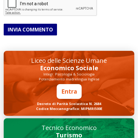
INVIA COMMENTO
Liceo delle Scienze Umane
Economico Sociale
Integr. Psicologia & Sociologia
Potenziamento madrelingua Inglese
Entra
Decreto di Parità Scolastica N. 2684
Codice Meccanografico: MIPMRI500E
Tecnico Economico
Turismo