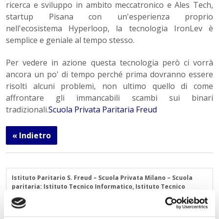
ricerca e sviluppo in ambito meccatronico e Ales Tech,
startup Pisana con un'esperienza proprio
nell'ecosistema Hyperloop, la tecnologia IronLev è
semplice e geniale al tempo stesso.
Per vedere in azione questa tecnologia però ci vorrà
ancora un po' di tempo perché prima dovranno essere
risolti alcuni problemi, non ultimo quello di come
affrontare gli immancabili scambi sui binari
tradizionali.
Scuola Privata Paritaria Freud
« Indietro
Istituto Paritario S. Freud – Scuola Privata Milano – Scuola
paritaria: Istituto Tecnico Informatico, Istituto Tecnico
Turismo, Liceo delle Scienze Umane e Liceo Scientifico
Via Accademia, 26/29 Milano – Viale Fulvio Testi, 7 Milano – Tel.
02.29409829
–
www.istitutofreud.it