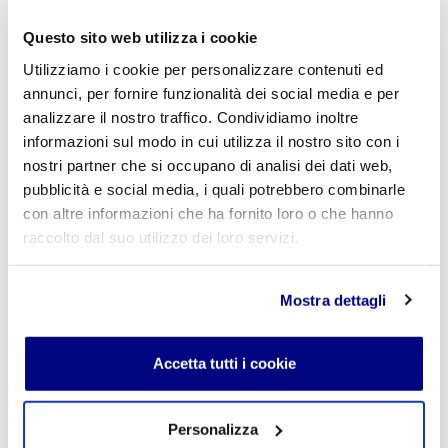
Scuola Superiore Paritaria Milano
-
Scuola Privata Informatica
Milano
Questo sito web utilizza i cookie
Scuola Privata Turismo Milano
-
Liceo delle Scienze Umane
indirizzo Economico Sociale Milano
Utilizziamo i cookie per personalizzare contenuti ed
Liceo Scientifico Milano
annunci, per fornire funzionalità dei social media e per
Contattaci per maggiori informazioni:
info@istitutofreud.it
analizzare il nostro traffico. Condividiamo inoltre
informazioni sul modo in cui utilizza il nostro sito con i
nostri partner che si occupano di analisi dei dati web,
Lascia un commento
pubblicità e social media, i quali potrebbero combinarle
L'indirizzo email non verrà pubblicato. I campi
con altre informazioni che ha fornito loro o che hanno
obbligatori sono contrassegnati con
*
raccolto dal suo utilizzo dei loro servizi.
Nome
*
Mostra dettagli
Accetta tutti i cookie
E-mail
*
Personalizza