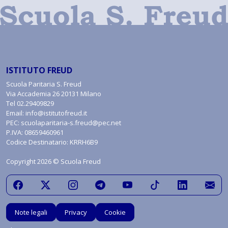
ISTITUTO FREUD
Scuola Paritaria S. Freud
Via Accademia 26 20131 Milano
Tel
02.29409829
Email:
info@istitutofreud.it
PEC:
scuolaparitaria-s.freud@pec.net
P.IVA: 08659460961
Codice Destinatario: KRRH6B9
Copyright 2026 © Scuola Freud
Note legali
Privacy
Cookie