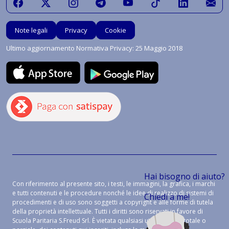
Note legali
Privacy
Cookie
Ultimo aggiornamento Normativa Privacy: 25 Maggio 2018
Hai bisogno di aiuto?
Con riferimento al presente sito, i testi, le immagini, la grafica, i marchi
e tutti contenuti e le procedure nonché le idee di realizzo di sistemi di
Chiedi a me!
procedimenti e di uso sono soggetti a copyright e alle forme di tutela
della proprietà intellettuale. Tutti i diritti sono riservati in favore di
Scuola Paritaria S.Freud Srl. È vietata qualsiasi utilizzazione, totale o