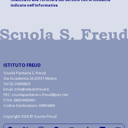
indicate
nell'informativa
ISTITUTO FREUD
Scuola Paritaria S. Freud
Via Accademia 26 20131 Milano
Tel
02.29409829
Email:
info@istitutofreud.it
PEC:
scuolaparitaria-s.freud@pec.net
P.IVA: 08659460961
Codice Destinatario: KRRH6B9
Copyright 2026 © Scuola Freud