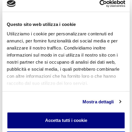
Istituto Paritario S. Freud – Scuola Privata Milano – Scuola
paritaria: Istituto Tecnico Informatico, Istituto Tecnico
Turismo, Liceo delle Scienze Umane e Liceo Scientifico
Via Accademia, 26/29 Milano – Viale Fulvio Testi, 7 Milano – Tel.
02.29409829
–
www.istitutofreud.it
Questo sito web utilizza i cookie
Scuola Superiore Paritaria Milano
-
Scuola Privata Informatica
Milano
Utilizziamo i cookie per personalizzare contenuti ed
Scuola Privata Turismo Milano
-
Liceo delle Scienze Umane
annunci, per fornire funzionalità dei social media e per
indirizzo Economico Sociale Milano
analizzare il nostro traffico. Condividiamo inoltre
Liceo Scientifico Milano
Contattaci per maggiori informazioni:
info@istitutofreud.it
informazioni sul modo in cui utilizza il nostro sito con i
nostri partner che si occupano di analisi dei dati web,
pubblicità e social media, i quali potrebbero combinarle
con altre informazioni che ha fornito loro o che hanno
Lascia un commento
raccolto dal suo utilizzo dei loro servizi.
L'indirizzo email non verrà pubblicato. I campi
obbligatori sono contrassegnati con
*
Mostra dettagli
Nome
*
Accetta tutti i cookie