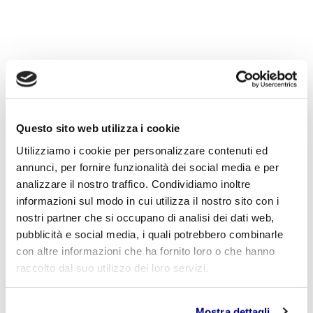
« Indietro
Questo sito web utilizza i cookie
Istituto Paritario S. Freud – Scuola Privata Milano – Scuola
Utilizziamo i cookie per personalizzare contenuti ed
paritaria: Istituto Tecnico Informatico, Istituto Tecnico
annunci, per fornire funzionalità dei social media e per
Turismo, Liceo delle Scienze Umane e Liceo Scientifico
Via Accademia, 26/29 Milano – Viale Fulvio Testi, 7 Milano – Tel.
analizzare il nostro traffico. Condividiamo inoltre
02.29409829
–
www.istitutofreud.it
informazioni sul modo in cui utilizza il nostro sito con i
Scuola Superiore Paritaria Milano
-
Scuola Privata Informatica
nostri partner che si occupano di analisi dei dati web,
Milano
Scuola Privata Turismo Milano
-
Liceo delle Scienze Umane
pubblicità e social media, i quali potrebbero combinarle
indirizzo Economico Sociale Milano
con altre informazioni che ha fornito loro o che hanno
Liceo Scientifico Milano
raccolto dal suo utilizzo dei loro servizi.
Contattaci per maggiori informazioni:
info@istitutofreud.it
Mostra dettagli