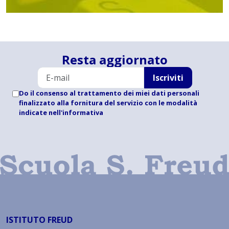
Resta aggiornato
Iscriviti
Do il consenso al trattamento dei miei dati personali
finalizzato alla fornitura del servizio con le modalità
indicate
nell'informativa
ISTITUTO FREUD