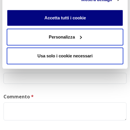
Lascia un commento
L'indirizzo email non verrà pubblicato. I campi
Accetta tutti i cookie
obbligatori sono contrassegnati con
*
Nome
*
Personalizza
Usa solo i cookie necessari
E-mail
*
Commento
*