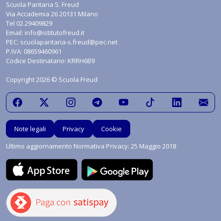
Scuola Paritaria S. Freud
Via Accademia 26 20131 Milano
Tel
02.29409829
Email:
info@istitutofreud.it
PEC:
scuolaparitaria-s.freud@pec.net
P.IVA: 08659460961
Codice Destinatario: KRRH6B9
Copyright 2026 © Scuola Freud
Note legali
Privacy
Cookie
Ultimo aggiornamento Normativa Privacy: 25 Maggio 2018