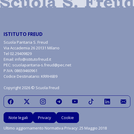
ISTITUTO FREUD
Scuola Paritaria S. Freud
Via Accademia 26 20131 Milano
Tel
02.29409829
Email:
info@istitutofreud.it
PEC:
scuolaparitaria-s.freud@pec.net
P.IVA: 08659460961
Codice Destinatario: KRRH6B9
Copyright 2026 © Scuola Freud
Note legali
Privacy
Cookie
Ultimo aggiornamento Normativa Privacy: 25 Maggio 2018