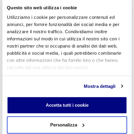
Scuola Privata Turismo Milano
-
Liceo delle Scienze Umane
Questo sito web utilizza i cookie
indirizzo Economico Sociale Milano
Liceo Scientifico Milano
Utilizziamo i cookie per personalizzare contenuti ed
Contattaci per maggiori informazioni:
info@istitutofreud.it
annunci, per fornire funzionalità dei social media e per
analizzare il nostro traffico. Condividiamo inoltre
informazioni sul modo in cui utilizza il nostro sito con i
Lascia un commento
nostri partner che si occupano di analisi dei dati web,
pubblicità e social media, i quali potrebbero combinarle
L'indirizzo email non verrà pubblicato. I campi
con altre informazioni che ha fornito loro o che hanno
obbligatori sono contrassegnati con
*
raccolto dal suo utilizzo dei loro servizi.
Nome
*
Mostra dettagli
Accetta tutti i cookie
E-mail
*
Personalizza