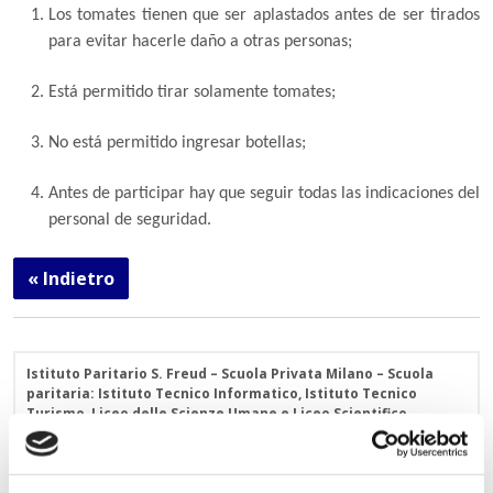
Los tomates tienen que ser aplastados antes de ser tirados
para evitar hacerle daño a otras personas;
Está permitido tirar solamente tomates;
No está permitido ingresar botellas;
Antes de participar hay que seguir todas las indicaciones del
personal de seguridad.
« Indietro
Istituto Paritario S. Freud – Scuola Privata Milano – Scuola
paritaria: Istituto Tecnico Informatico, Istituto Tecnico
Turismo, Liceo delle Scienze Umane e Liceo Scientifico
Via Accademia, 26/29 Milano – Viale Fulvio Testi, 7 Milano – Tel.
02.29409829
–
www.istitutofreud.it
Scuola Superiore Paritaria Milano
-
Scuola Privata Informatica
Milano