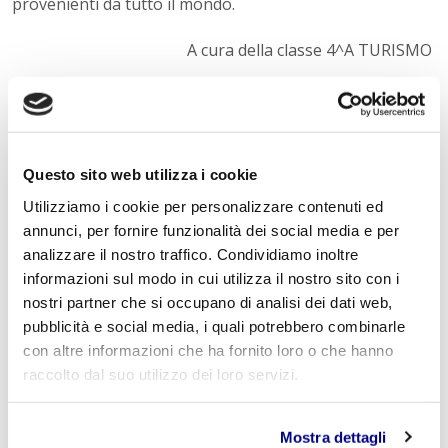
provenienti da tutto il mondo.
A cura della classe 4^A TURISMO
« Indietro
Questo sito web utilizza i cookie
Istituto Paritario S. Freud – Scuola Privata Milano – Scuola
Utilizziamo i cookie per personalizzare contenuti ed
paritaria: Istituto Tecnico Informatico, Istituto Tecnico
Turismo, Liceo delle Scienze Umane e Liceo Scientifico
annunci, per fornire funzionalità dei social media e per
Via Accademia, 26/29 Milano – Viale Fulvio Testi, 7 Milano – Tel.
analizzare il nostro traffico. Condividiamo inoltre
02.29409829
–
www.istitutofreud.it
informazioni sul modo in cui utilizza il nostro sito con i
Scuola Superiore Paritaria Milano
-
Scuola Privata Informatica
Milano
nostri partner che si occupano di analisi dei dati web,
Scuola Privata Turismo Milano
-
Liceo delle Scienze Umane
pubblicità e social media, i quali potrebbero combinarle
indirizzo Economico Sociale Milano
con altre informazioni che ha fornito loro o che hanno
Liceo Scientifico Milano
Contattaci per maggiori informazioni:
info@istitutofreud.it
raccolto dal suo utilizzo dei loro servizi.
Mostra dettagli