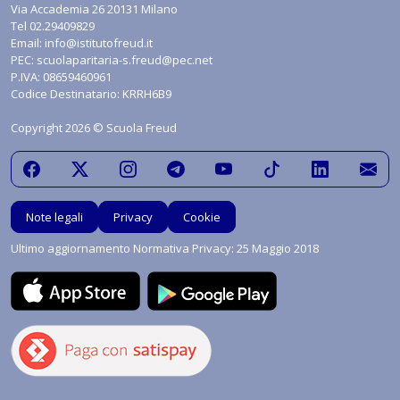
Via Accademia 26 20131 Milano
Tel
02.29409829
Email:
info@istitutofreud.it
PEC:
scuolaparitaria-s.freud@pec.net
P.IVA: 08659460961
Codice Destinatario: KRRH6B9
Copyright 2026 © Scuola Freud
Note legali
Privacy
Cookie
Ultimo aggiornamento Normativa Privacy: 25 Maggio 2018