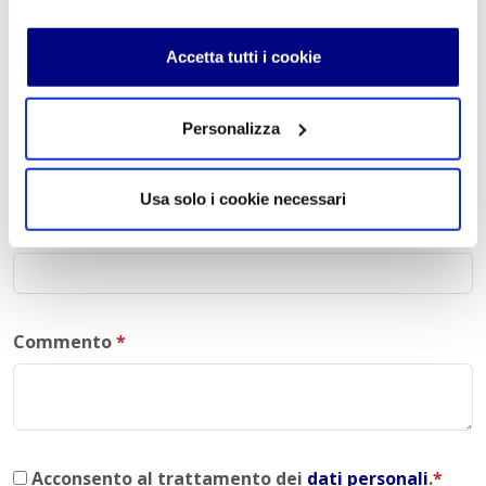
Lascia un commento
L'indirizzo email non verrà pubblicato. I campi
Accetta tutti i cookie
obbligatori sono contrassegnati con
*
Nome
*
Personalizza
Usa solo i cookie necessari
E-mail
*
Commento
*
Acconsento al trattamento dei
dati personali
.
*