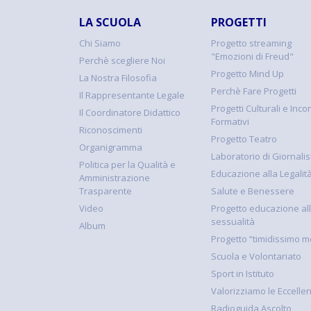
LA SCUOLA
PROGETTI
Chi Siamo
Progetto streaming
"Emozioni di Freud"
Perchè scegliere Noi
Progetto Mind Up
La Nostra Filosofia
Perchè Fare Progetti
Il Rappresentante Legale
Progetti Culturali e Incon
Il Coordinatore Didattico
Formativi
Riconoscimenti
Progetto Teatro
Organigramma
Laboratorio di Giornali
Politica per la Qualità e
Educazione alla Legalit
Amministrazione
Trasparente
Salute e Benessere
Video
Progetto educazione al
sessualità
Album
Progetto “timidissimo m
Scuola e Volontariato
Sport in Istituto
Valorizziamo le Eccelle
Radioguida Ascolto