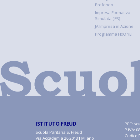
Profondo
Impresa Formativa
Simulata (IFS)
JA Impresa in Azione
Programma FIxO YEI
ISTITUTO FREUD
PEC:
scu
P.IVA: 
Scuola Paritaria S. Freud
Codice 
Via Accademia 26 20131 Milano