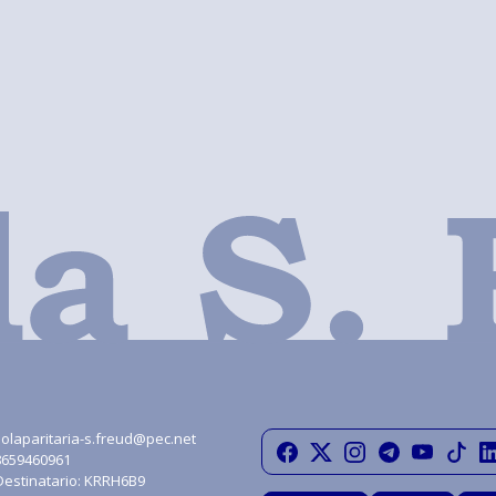
olaparitaria-s.freud@pec.net
08659460961
Destinatario: KRRH6B9