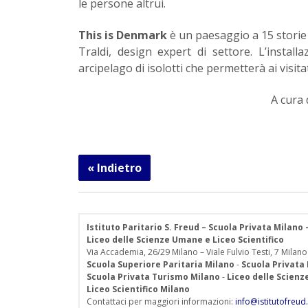
le persone altrui.
This is Denmark
è un paesaggio a 15 storie
Traldi, design expert di settore. L’instal
arcipelago di isolotti che permetterà ai visi
A cura 
« Indietro
Istituto Paritario S. Freud – Scuola Privata Milano
Liceo delle Scienze Umane e Liceo Scientifico
Via Accademia, 26/29 Milano – Viale Fulvio Testi, 7 Milano
Scuola Superiore Paritaria Milano
-
Scuola Privata
Scuola Privata Turismo Milano
-
Liceo delle Scien
Liceo Scientifico Milano
Contattaci per maggiori informazioni:
info@istitutofreud.