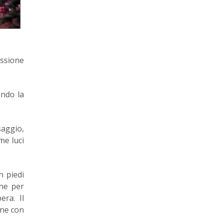
assione
endo la
saggio,
me luci
n piedi
ine per
era. Il
one con