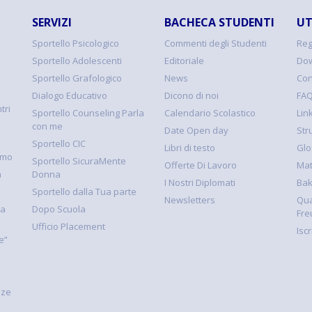
SERVIZI
BACHECA STUDENTI
UT
Sportello Psicologico
Commenti degli Studenti
Reg
Sportello Adolescenti
Editoriale
Dow
Sportello Grafologico
News
Con
Dialogo Educativo
Dicono di noi
FA
tri
Sportello Counseling Parla
Calendario Scolastico
Link
con me
Date Open day
Str
Sportello CIC
Libri di testo
Glo
smo
Sportello SicuraMente
Offerte Di Lavoro
Mat
à
Donna
I Nostri Diplomati
Ba
Sportello dalla Tua parte
Newsletters
Qua
la
Dopo Scuola
Fre
Ufficio Placement
Isc
e”
nze