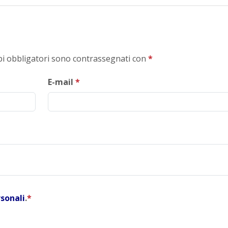
mpi obbligatori sono contrassegnati con
*
E-mail
*
rsonali
.
*