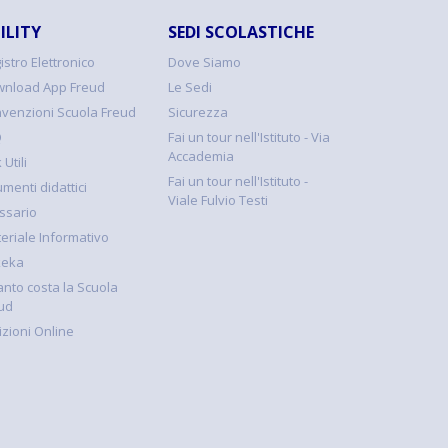
ILITY
SEDI SCOLASTICHE
istro Elettronico
Dove Siamo
nload App Freud
Le Sedi
venzioni Scuola Freud
Sicurezza
Q
Fai un tour nell'Istituto - Via
Accademia
 Utili
Fai un tour nell'Istituto -
umenti didattici
Viale Fulvio Testi
ssario
eriale Informativo
keka
nto costa la Scuola
ud
rizioni Online