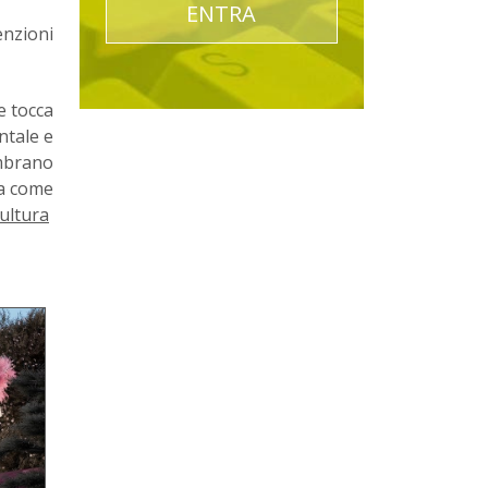
ENTRA
enzioni
e tocca
ntale e
embrano
ma come
cultura