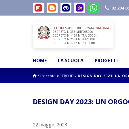
02 294 0
SCUOLA
SUPERIORE PRIVATA
PARITARIA
DECRETO N.338 MITF005006
DECRETO N.1139 MITNUQ500H
DECRETO N.2684 MIPMRI500E
DECRETO N.1717 MIPSTF500R
HOME
LA SCUOLA
PROGETTI
/
L’occhio di FREUD
/
DESIGN DAY 2023: UN O
DESIGN DAY 2023: UN ORGO
22 maggio 2023