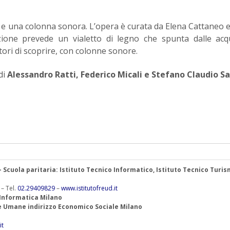
 e una colonna sonora. L’opera è curata da Elena Cattaneo 
lazione prevede un vialetto di legno che spunta dalle ac
tatori di scoprire, con colonne sonore.
di
Alessandro Ratti, Federico Micali e Stefano Claudio S
 – Scuola paritaria: Istituto Tecnico Informatico, Istituto Tecnico Turis
 – Tel.
02.29409829
–
www.istitutofreud.it
 Informatica Milano
ze Umane indirizzo Economico Sociale Milano
it