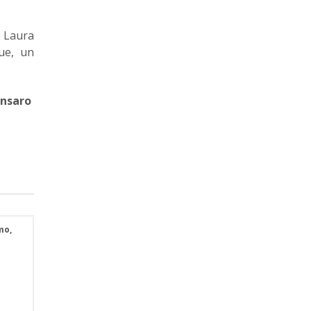
e Laura
que, un
ansaro
mo,