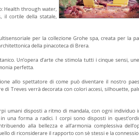
o: Health through water,
l cortile della statale,
ltisensoriale per la collezione Grohe spa, creata per la p
architettonica della pinacoteca di Brera.
anico. Un’opera d’arte che stimola tutti i cinque sensi, un
rmonia perfetta.
ione allo spettatore di come può diventare il nostro pae
re di Treves verrà decorata con colori accesi, silhouette, pal
orpi umani disposti a ritmo di mandala, con ogni individuo i
in una forma a radici. I corpi sono disposti in quest’ord
ontribuendo alla bellezza e all’armonia complessiva dell’op
 di riconsiderare il rapporto con sè stessi e la connessi