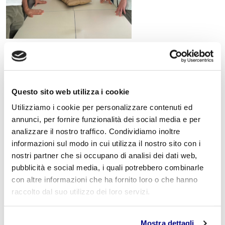
« Indietro
Questo sito web utilizza i cookie
Istituto Paritario S. Freud – Scuola Privata Milano – Scuola
Utilizziamo i cookie per personalizzare contenuti ed
paritaria: Istituto Tecnico Informatico, Istituto Tecnico
annunci, per fornire funzionalità dei social media e per
Turismo, Liceo delle Scienze Umane e Liceo Scientifico
Via Accademia, 26/29 Milano – Viale Fulvio Testi, 7 Milano – Tel.
analizzare il nostro traffico. Condividiamo inoltre
02.29409829
–
www.istitutofreud.it
informazioni sul modo in cui utilizza il nostro sito con i
Scuola Superiore Paritaria Milano
-
Scuola Privata Informatica
nostri partner che si occupano di analisi dei dati web,
Milano
Scuola Privata Turismo Milano
-
Liceo delle Scienze Umane
pubblicità e social media, i quali potrebbero combinarle
indirizzo Economico Sociale Milano
con altre informazioni che ha fornito loro o che hanno
Liceo Scientifico Milano
raccolto dal suo utilizzo dei loro servizi.
Contattaci per maggiori informazioni:
info@istitutofreud.it
Mostra dettagli