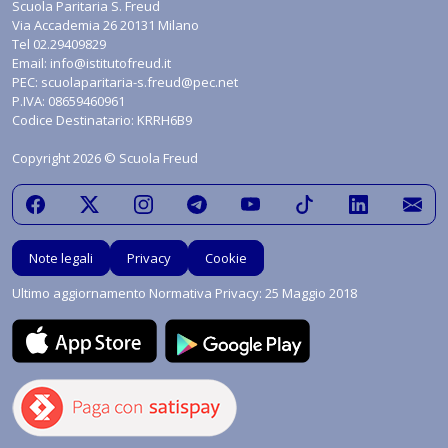
Scuola Paritaria S. Freud
Via Accademia 26 20131 Milano
Tel
02.29409829
Email:
info@istitutofreud.it
PEC:
scuolaparitaria-s.freud@pec.net
P.IVA: 08659460961
Codice Destinatario: KRRH6B9
Copyright 2026 © Scuola Freud
Note legali
Privacy
Cookie
Ultimo aggiornamento Normativa Privacy: 25 Maggio 2018