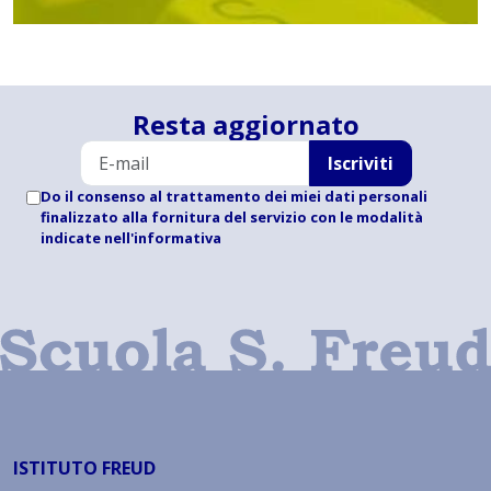
Resta aggiornato
Iscriviti
Do il consenso al trattamento dei miei dati personali
finalizzato alla fornitura del servizio con le modalità
indicate
nell'informativa
ISTITUTO FREUD