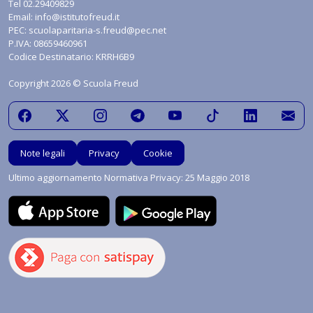
Tel
02.29409829
Email:
info@istitutofreud.it
PEC:
scuolaparitaria-s.freud@pec.net
P.IVA: 08659460961
Codice Destinatario: KRRH6B9
Copyright 2026 © Scuola Freud
Note legali
Privacy
Cookie
Ultimo aggiornamento Normativa Privacy: 25 Maggio 2018