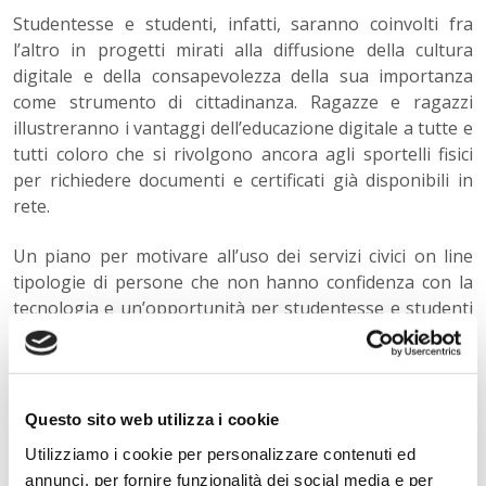
Studentesse e studenti, infatti, saranno coinvolti fra
l’altro in progetti mirati alla diffusione della cultura
digitale e della consapevolezza della sua importanza
come strumento di cittadinanza. Ragazze e ragazzi
illustreranno i vantaggi dell’educazione digitale a tutte e
tutti coloro che si rivolgono ancora agli sportelli fisici
per richiedere documenti e certificati già disponibili in
rete.
Un piano per motivare all’uso dei servizi civici on line
tipologie di persone che non hanno confidenza con la
tecnologia e un’opportunità per studentesse e studenti
per comprendere la complessità che sta alla base
dell’erogazione di un servizio, come la tecnologia possa
abilitare processi e funzioni, e per sviluppare
competenze orizzontali come la comunicazione, il
Questo sito web utilizza i cookie
problem solving e l’organizzazione del tempo e del
Utilizziamo i cookie per personalizzare contenuti ed
lavoro.
Scuola Paritaria Tecnologico Economico Freud
annunci, per fornire funzionalità dei social media e per