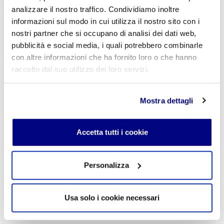
analizzare il nostro traffico. Condividiamo inoltre
informazioni sul modo in cui utilizza il nostro sito con i
nostri partner che si occupano di analisi dei dati web,
« Indietro
pubblicità e social media, i quali potrebbero combinarle
con altre informazioni che ha fornito loro o che hanno
raccolto dal suo utilizzo dei loro servizi.
Istituto Paritario S. Freud – Scuola Privata Milano – Scuola
paritaria: Istituto Tecnico Informatico, Istituto Tecnico
Mostra dettagli
Turismo, Liceo delle Scienze Umane e Liceo Scientifico
Via Accademia, 26/29 Milano – Viale Fulvio Testi, 7 Milano – Tel.
02.29409829
–
www.istitutofreud.it
Scuola Superiore Paritaria Milano
-
Scuola Privata Informatica
Accetta tutti i cookie
Milano
Scuola Privata Turismo Milano
-
Liceo delle Scienze Umane
indirizzo Economico Sociale Milano
Liceo Scientifico Milano
Personalizza
Contattaci per maggiori informazioni:
info@istitutofreud.it
Usa solo i cookie necessari
Lascia un commento