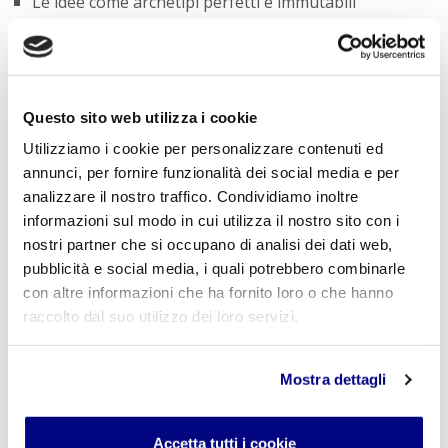
Le idee come archetipi perfetti e immutabili
Influenza sulla metafisica e l'epistemologia
Impatto e Rilevanza Contemporanea
Questo sito web utilizza i cookie
Lo studio della filosofia e, in particolare, di Platone è
fondamentale perché è una figura chiave della filosofia
Utilizziamo i cookie per personalizzare contenuti ed
occidentale, le cui idee hanno influenzato
annunci, per fornire funzionalità dei social media e per
profondamente la storia del pensiero e la nostra
analizzare il nostro traffico. Condividiamo inoltre
comprensione del mondo. La sua eredità continua a
informazioni sul modo in cui utilizza il nostro sito con i
essere un punto di riferimento essenziale per gli
nostri partner che si occupano di analisi dei dati web,
studiosi e gli studenti di filosofia.
pubblicità e social media, i quali potrebbero combinarle
con altre informazioni che ha fornito loro o che hanno
Formazione del pensiero critico
raccolto dal suo utilizzo dei loro servizi.
Approfondimento delle questioni etiche e morali
Base per ulteriori teorie filosofiche e scientifiche
Mostra dettagli
« Indietro
Accetta tutti i cookie