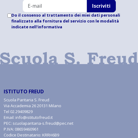
Iscriviti
Do il consenso al trattamento dei miei dati personali
finalizzato alla fornitura del servizio con le modalità
indicate
nell'informativa
ISTITUTO FREUD
Scuola Paritaria S. Freud
Via Accademia 26 20131 Milano
Tel
02.29409829
Email:
info@istitutofreud.it
PEC:
scuolaparitaria-s.freud@pec.net
P.IVA: 08659460961
Codice Destinatario: KRRH6B9