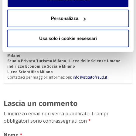
Personalizza
Istituto Paritario S. Freud – Scuola Privata Milano – Scuola
paritaria: Istituto Tecnico Informatico, Istituto Tecnico
Turismo, Liceo delle Scienze Umane e Liceo Scientifico
Usa solo i cookie necessari
Via Accademia, 26/29 Milano – Viale Fulvio Testi, 7 Milano – Tel.
02.29409829
–
www.istitutofreud.it
Scuola Superiore Paritaria Milano
-
Scuola Privata Informatica
Milano
Scuola Privata Turismo Milano
-
Liceo delle Scienze Umane
indirizzo Economico Sociale Milano
Liceo Scientifico Milano
Contattaci per maggiori informazioni:
info@istitutofreud.it
Lascia un commento
L'indirizzo email non verrà pubblicato. I campi
obbligatori sono contrassegnati con
*
Nome
*