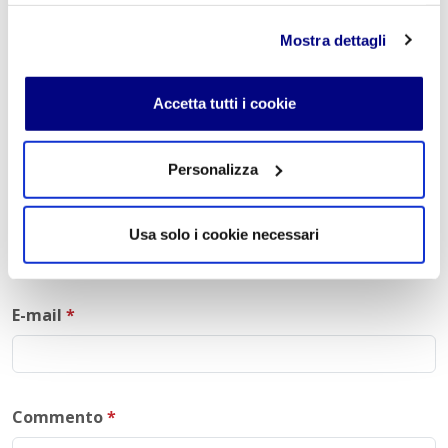
Liceo Scientifico Milano
Contattaci per maggiori informazioni:
info@istitutofreud.it
Mostra dettagli
Lascia un commento
Accetta tutti i cookie
L'indirizzo email non verrà pubblicato. I campi
obbligatori sono contrassegnati con
*
Personalizza
Nome
*
Usa solo i cookie necessari
E-mail
*
Commento
*