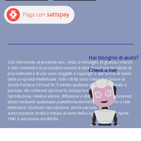
Hai bisogno di aiuto?
Con riferimento al presente sito, i testi, le immagini, la grafica, i marchi
e tutti contenuti e le procedure nonché le idee di realizzo di sistemi di
Chiedi a me!
procedimenti e di uso sono soggetti a copyright e alle forme di tutela
della proprietà intellettuale. Tutti i diritti sono riservati in favore di
Scuola Paritaria S.Freud Srl. È vietata qualsiasi utilizzazione, totale o
parziale, dei contenuti qui inseriti, inclusa la memorizzazione,
riproduzione, rielaborazione, diffusione o distribuzione dei contenuti
stessi mediante qualunque piattaforma tecnologica, supporto o rete
telematica. Qualsiasi riproduzione, anche parziale, senza
autorizzazione scritta è vietata ai sensi della Legge 633 del 22 Aprile
1941 e successive modifiche.
CREDITS:
ALEIDE WEB AGENCY