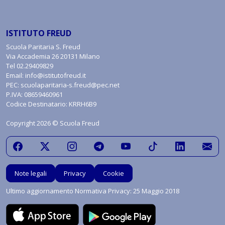
ISTITUTO FREUD
Scuola Paritaria S. Freud
Via Accademia 26 20131 Milano
Tel
02.29409829
Email:
info@istitutofreud.it
PEC:
scuolaparitaria-s.freud@pec.net
P.IVA: 08659460961
Codice Destinatario: KRRH6B9
Copyright 2026 © Scuola Freud
Note legali
Privacy
Cookie
Ultimo aggiornamento Normativa Privacy: 25 Maggio 2018