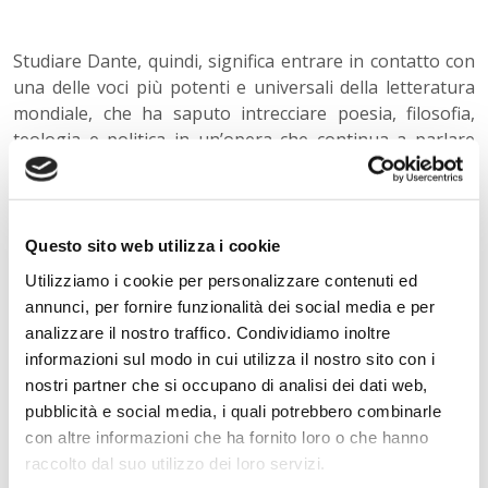
Studiare Dante, quindi, significa entrare in contatto con
una delle voci più potenti e universali della letteratura
mondiale, che ha saputo intrecciare poesia, filosofia,
teologia e politica in un’opera che continua a parlare
agli uomini di ogni epoca.
« Indietro
Questo sito web utilizza i cookie
Utilizziamo i cookie per personalizzare contenuti ed
annunci, per fornire funzionalità dei social media e per
Istituto Paritario S. Freud – Scuola Privata Milano – Scuola
analizzare il nostro traffico. Condividiamo inoltre
paritaria: Istituto Tecnico Informatico, Istituto Tecnico
Turismo, Liceo delle Scienze Umane e Liceo Scientifico
informazioni sul modo in cui utilizza il nostro sito con i
Via Accademia, 26/29 Milano – Viale Fulvio Testi, 7 Milano – Tel.
nostri partner che si occupano di analisi dei dati web,
02.29409829
–
www.istitutofreud.it
pubblicità e social media, i quali potrebbero combinarle
Scuola Superiore Paritaria Milano
-
Scuola Privata Informatica
Milano
con altre informazioni che ha fornito loro o che hanno
Scuola Privata Turismo Milano
-
Liceo delle Scienze Umane
raccolto dal suo utilizzo dei loro servizi.
indirizzo Economico Sociale Milano