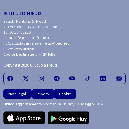
ISTITUTO FREUD
Scuola Paritaria S. Freud
Via Accademia 26 20131 Milano
Tel
02.29409829
Email:
info@istitutofreud.it
PEC:
scuolaparitaria-s.freud@pec.net
P.IVA: 08659460961
Codice Destinatario: KRRH6B9
Copyright 2026 © Scuola Freud
Note legali
Privacy
Cookie
Ultimo aggiornamento Normativa Privacy: 25 Maggio 2018