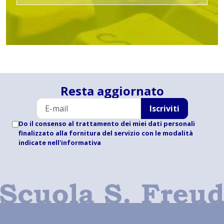
Resta aggiornato
Iscriviti
Do il consenso al trattamento dei miei dati personali
finalizzato alla fornitura del servizio con le modalità
indicate
nell'informativa