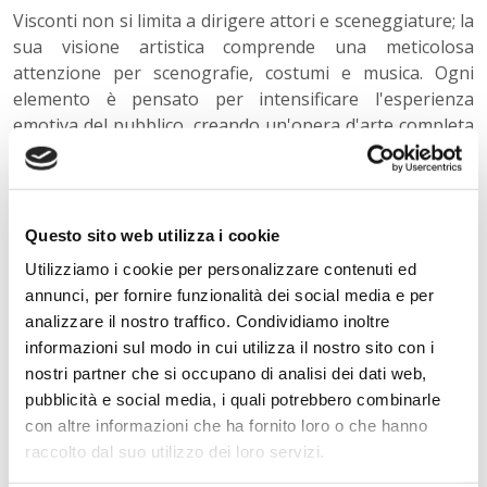
Visconti non si limita a dirigere attori e sceneggiature; la
sua visione artistica comprende una meticolosa
attenzione per scenografie, costumi e musica. Ogni
elemento è pensato per intensificare l'esperienza
emotiva del pubblico, creando un'opera d'arte completa
e immersiva.
La decadenza delle élite e il conflitto
sociale
Questo sito web utilizza i cookie
Il tema della decadenza è centrale nei film di Visconti,
Utilizziamo i cookie per personalizzare contenuti ed
dove spesso si confrontano le vecchie élite con le nuove
annunci, per fornire funzionalità dei social media e per
forze emergenti. Questa tensione è una costante che
analizzare il nostro traffico. Condividiamo inoltre
offre spunti di riflessione sulla crisi dell'identità e sulle
informazioni sul modo in cui utilizza il nostro sito con i
dinamiche di potere.
nostri partner che si occupano di analisi dei dati web,
pubblicità e social media, i quali potrebbero combinarle
Studiare Visconti non è solo un'esplorazione del suo
con altre informazioni che ha fornito loro o che hanno
cinema, ma anche un viaggio attraverso le complessità
raccolto dal suo utilizzo dei loro servizi.
della società italiana. Ogni film è un capitolo di storia,