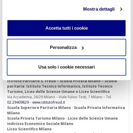
ricco di simbolismi e metafore.
Mostra dettagli
Scopri Luchino Visconti: entra nel suo cinema e lasciati
guidare dentro un mondo in cui storia, arte e società si
Accetta tutti i cookie
intrecciano per raccontare le trasformazioni del
Novecento.
Personalizza
« Indietro
Usa solo i cookie necessari
Istituto Paritario S. Freud – Scuola Privata Milano – Scuola
paritaria: Istituto Tecnico Informatico, Istituto Tecnico
Turismo, Liceo delle Scienze Umane e Liceo Scientifico
Via Accademia, 26/29 Milano – Viale Fulvio Testi, 7 Milano – Tel.
02.29409829
–
www.istitutofreud.it
Scuola Superiore Paritaria Milano
-
Scuola Privata Informatica
Milano
Scuola Privata Turismo Milano
-
Liceo delle Scienze Umane
indirizzo Economico Sociale Milano
Liceo Scientifico Milano