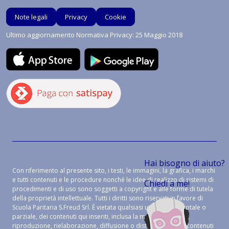
Note legali
Privacy
Cookie
Ultimo aggiornamento Normativa Privacy: 25 Maggio 2018
Hai bisogno di aiuto?
Con riferimento al presente sito, i testi, le immagini, la grafica, i marchi
e tutti contenuti e le procedure nonché le idee di realizzo di sistemi di
Chiedi a me!
procedimenti e di uso sono soggetti a copyright e alle forme di tutela
della proprietà intellettuale. Tutti i diritti sono riservati in favore di
Scuola Paritaria S.Freud Srl. È vietata qualsiasi utilizzazione, totale o
parziale, dei contenuti qui inseriti, inclusa la memorizzazione,
riproduzione, rielaborazione, diffusione o distribuzione dei contenuti