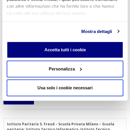
complessi.
con altre informazioni che ha fornito loro o che hanno
raccolto dal suo utilizzo dei loro servizi.
Versatilità e influenza duratura
Picasso ha esplorato diversi ambiti artistici, dalla pittura
Mostra dettagli
alla scultura e alla ceramica, mostrando una notevole
versatilità. La sua influenza si estende ben oltre il suo
tempo, continuando a ispirare artisti contemporanei in
Accetta tutti i cookie
tutto il mondo.
Personalizza
Studia il genio che ha rivoluzionato l’arte moderna e
impara a guardare la realtà con occhi nuovi, oltre le
forme e le apparenze.
Usa solo i cookie necessari
« Indietro
Istituto Paritario S. Freud – Scuola Privata Milano – Scuola
paritaria: Istituto Tecnico Informatico, Istituto Tecnico