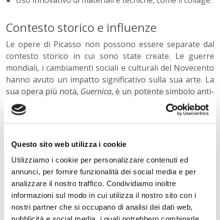
Uso innovativo di materiali e tecniche, come il collage.
Contesto storico e influenze
Le opere di Picasso non possono essere separate dal
contesto storico in cui sono state create. Le guerre
mondiali, i cambiamenti sociali e culturali del Novecento
hanno avuto un impatto significativo sulla sua arte. La
sua opera più nota,
Guernica
, è un potente simbolo anti-
guerra che riflette la sua reazione alla brutalità del
conflitto.
Il valore comunicativo delle opere di
Questo sito web utilizza i cookie
Picasso
Utilizziamo i cookie per personalizzare contenuti ed
Picasso ha utilizzato l'arte come strumento di
annunci, per fornire funzionalità dei social media e per
espressione personale e di denuncia sociale. Le sue
analizzare il nostro traffico. Condividiamo inoltre
opere vanno oltre la semplice rappresentazione della
informazioni sul modo in cui utilizza il nostro sito con i
realtà, interpretandola attraverso forme, colori ed
nostri partner che si occupano di analisi dei dati web,
emozioni che comunicano messaggi profondi e
pubblicità e social media, i quali potrebbero combinarle