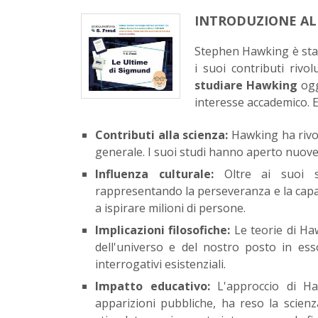
INTRODUZIONE AL
Stephen Hawking è stato
i suoi contributi rivol
studiare Hawking
ogg
interesse accademico. E
Contributi alla scienza:
Hawking ha rivol
generale. I suoi studi hanno aperto nuove v
Influenza culturale:
Oltre ai suoi suc
rappresentando la perseveranza e la capaci
a ispirare milioni di persone.
Implicazioni filosofiche:
Le teorie di Ha
dell'universo e del nostro posto in ess
interrogativi esistenziali.
Impatto educativo:
L'approccio di Hawk
apparizioni pubbliche, ha reso la scien