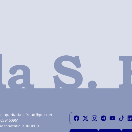
olaparitaria-s.freud@pec.net
08659460961
Destinatario: KRRH6B9