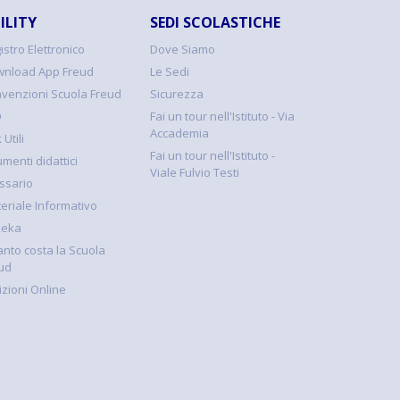
ILITY
SEDI SCOLASTICHE
istro Elettronico
Dove Siamo
nload App Freud
Le Sedi
venzioni Scuola Freud
Sicurezza
Q
Fai un tour nell'Istituto - Via
Accademia
 Utili
Fai un tour nell'Istituto -
umenti didattici
Viale Fulvio Testi
ssario
eriale Informativo
keka
nto costa la Scuola
ud
rizioni Online