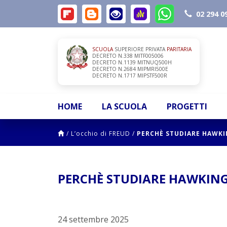
02 294 0
SCUOLA
SUPERIORE PRIVATA
PARITARIA
DECRETO N.338 MITF005006
DECRETO N.1139 MITNUQ500H
DECRETO N.2684 MIPMRI500E
DECRETO N.1717 MIPSTF500R
HOME
LA SCUOLA
PROGETTI
/
L’occhio di FREUD
/
PERCHÈ STUDIARE HAWKI
PERCHÈ STUDIARE HAWKIN
24 settembre 2025