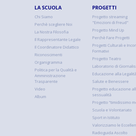
LA SCUOLA
PROGETTI
Chi Siamo
Progetto streaming
"Emozioni di Freud"
Perchè scegliere Noi
Progetto Mind Up
La Nostra Filosofia
Perchè Fare Progetti
Il Rappresentante Legale
Progetti Culturali e Incon
Il Coordinatore Didattico
Formativi
Riconoscimenti
Progetto Teatro
Organigramma
Laboratorio di Giornali
Politica per la Qualità e
Educazione alla Legalit
Amministrazione
Trasparente
Salute e Benessere
Video
Progetto educazione al
sessualità
Album
Progetto “timidissimo m
Scuola e Volontariato
Sport in Istituto
Valorizziamo le Eccelle
Radioguida Ascolto