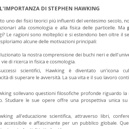
L'IMPORTANZA DI STEPHEN HAWKING
 uno dei fisici teorici più influenti del ventesimo secolo, n
uzionari alla cosmologia e alla fisica delle particelle. Ma
i? Le ragioni sono molteplici e si estendono ben oltre il s
sploriamo alcune delle motivazioni principali:
uzionato la nostra comprensione dei buchi neri e dell'univ
ie di ricerca in fisica e cosmologia.
cessi scientifici, Hawking è diventato un'icona cult
tà di superare le avversità. La sua vita e il suo lavoro con
wking sollevano questioni filosofiche profonde riguardo la
o. Studiare le sue opere offre una prospettiva unica su
ing all'educazione scientifica, attraverso libri, confe
za accessibile e affascinante per un pubblico globale. Qu