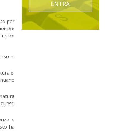
ENTRA
oto per
perché
emplice
erso in
urale,
tinuano
 natura
 questi
renze e
esto ha