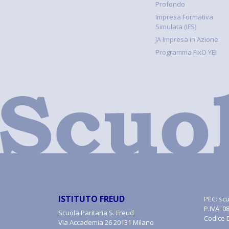
Profondo
Impresa Formativa
Simulata (IFS)
JA Impresa in Azione
Programma FIxO YEI
ISTITUTO FREUD
PEC:
scu
P.IVA: 
Scuola Paritaria S. Freud
Codice 
Via Accademia 26 20131 Milano