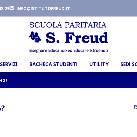
98 29
INFO@ISTITUTOFREUD.IT
SERVIZI
BACHECA STUDENTI
UTILITY
SEDI 
NG?
G?