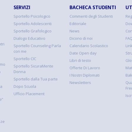
SERVIZI
BACHECA STUDENTI
UT
Sportello Psicologico
Commenti degli Studenti
Reg
Sportello Adolescenti
Editoriale
Dow
Sportello Grafologico
News
Con
Dialogo Educativo
Dicono di noi
FA
tri
Sportello Counseling Parla
Calendario Scolastico
Link
con me
Date Open day
Str
Sportello CIC
Libri di testo
Glo
smo
Sportello SicuraMente
Offerte Di Lavoro
Mat
à
Donna
I Nostri Diplomati
Ba
Sportello dalla Tua parte
Newsletters
Qua
la
Dopo Scuola
Fre
Ufficio Placement
Isc
e”
nze