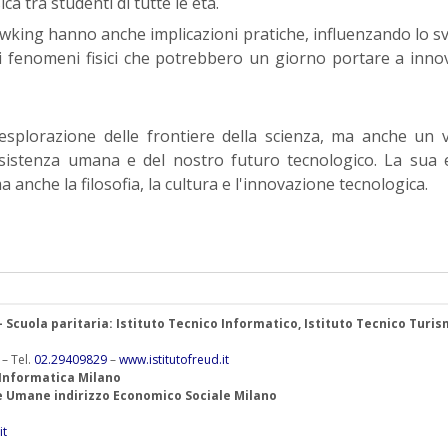
ca tra studenti di tutte le età.
awking hanno anche implicazioni pratiche, influenzando lo s
i fenomeni fisici che potrebbero un giorno portare a inno
splorazione delle frontiere della scienza, ma anche un 
esistenza umana e del nostro futuro tecnologico. La sua 
 anche la filosofia, la cultura e l'innovazione tecnologica.
 – Scuola paritaria: Istituto Tecnico Informatico, Istituto Tecnico Turis
 – Tel.
02.29409829
–
www.istitutofreud.it
 Informatica Milano
ze Umane indirizzo Economico Sociale Milano
it