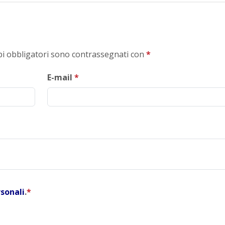
mpi obbligatori sono contrassegnati con
*
E-mail
*
rsonali
.
*