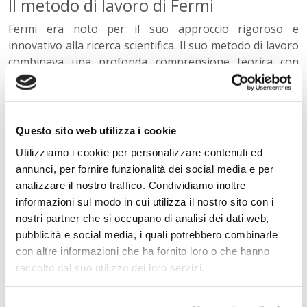
Il metodo di lavoro di Fermi
Fermi era noto per il suo approccio rigoroso e
innovativo alla ricerca scientifica. Il suo metodo di lavoro
combinava una profonda comprensione teorica con
un'instancabile dedizione alla sperimentazione pratica.
Questo approccio ha permesso a Fermi e al suo team di
fare scoperte che hanno cambiato il corso della storia.
Questo sito web utilizza i cookie
L'eredità di Enrico Fermi
Utilizziamo i cookie per personalizzare contenuti ed
La figura di Enrico Fermi è un esempio luminoso di
annunci, per fornire funzionalità dei social media e per
eccellenza italiana riconosciuta a livello internazionale.
analizzare il nostro traffico. Condividiamo inoltre
Le sue ricerche non solo hanno avanzato la scienza, ma
informazioni sul modo in cui utilizza il nostro sito con i
hanno anche sollevato questioni importanti riguardo al
nostri partner che si occupano di analisi dei dati web,
rapporto tra progresso tecnologico e responsabilità
pubblicità e social media, i quali potrebbero combinarle
etica. Studiare Enrico Fermi significa comprendere come
con altre informazioni che ha fornito loro o che hanno
la curiosità e la ricerca scientifica possano trasformare il
raccolto dal suo utilizzo dei loro servizi.
futuro dell'umanità.