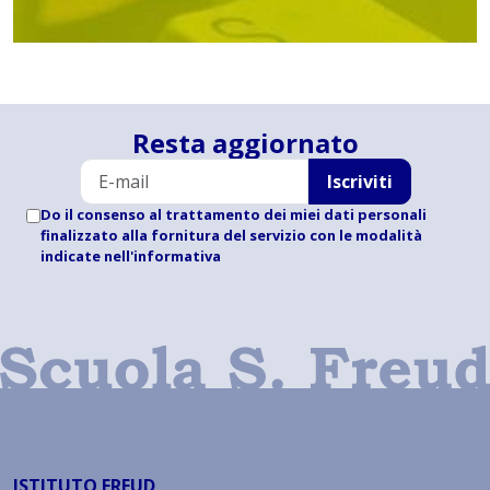
Resta aggiornato
Iscriviti
Do il consenso al trattamento dei miei dati personali
finalizzato alla fornitura del servizio con le modalità
indicate
nell'informativa
ISTITUTO FREUD