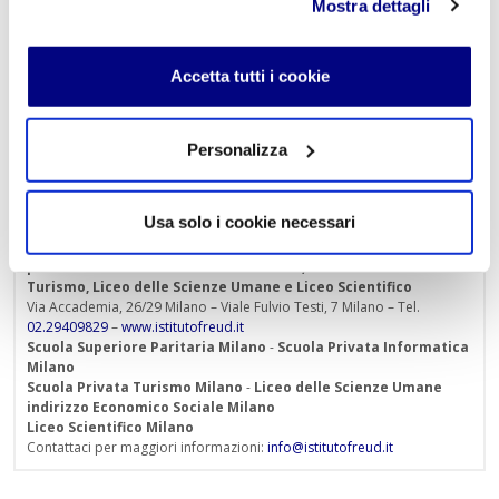
Mostra dettagli
Il valore educativo della sua figura è immenso, offrendo
spunti di riflessione sulla relazione tra scienza,
progresso e responsabilità etica, elementi cruciali per la
Accetta tutti i cookie
formazione delle future generazioni.
« Indietro
Personalizza
Usa solo i cookie necessari
Istituto Paritario S. Freud – Scuola Privata Milano – Scuola
paritaria: Istituto Tecnico Informatico, Istituto Tecnico
Turismo, Liceo delle Scienze Umane e Liceo Scientifico
Via Accademia, 26/29 Milano – Viale Fulvio Testi, 7 Milano – Tel.
02.29409829
–
www.istitutofreud.it
Scuola Superiore Paritaria Milano
-
Scuola Privata Informatica
Milano
Scuola Privata Turismo Milano
-
Liceo delle Scienze Umane
indirizzo Economico Sociale Milano
Liceo Scientifico Milano
Contattaci per maggiori informazioni:
info@istitutofreud.it