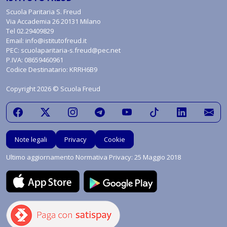
Scuola Paritaria S. Freud
Via Accademia 26 20131 Milano
Tel
02.29409829
Email:
info@istitutofreud.it
PEC:
scuolaparitaria-s.freud@pec.net
P.IVA: 08659460961
Codice Destinatario: KRRH6B9
Copyright 2026 © Scuola Freud
Note legali
Privacy
Cookie
Ultimo aggiornamento Normativa Privacy: 25 Maggio 2018