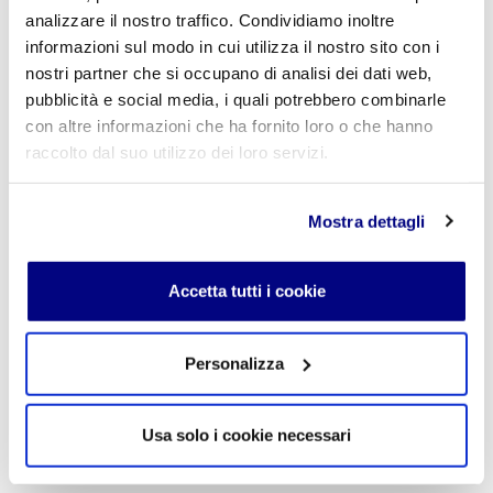
L'indirizzo email non verrà pubblicato. I campi
analizzare il nostro traffico. Condividiamo inoltre
obbligatori sono contrassegnati con
*
informazioni sul modo in cui utilizza il nostro sito con i
nostri partner che si occupano di analisi dei dati web,
Nome
*
pubblicità e social media, i quali potrebbero combinarle
con altre informazioni che ha fornito loro o che hanno
raccolto dal suo utilizzo dei loro servizi.
E-mail
*
Mostra dettagli
Accetta tutti i cookie
Commento
*
Personalizza
Usa solo i cookie necessari
Acconsento al trattamento dei
dati personali
.
*