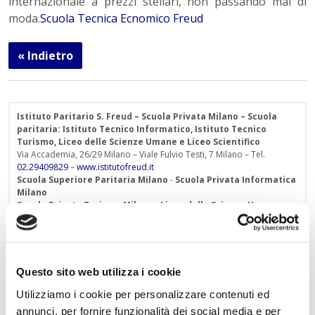
internazionale a prezzi stellari, non passando mai di
moda.
Scuola Tecnica Ecnomico Freud
« Indietro
Istituto Paritario S. Freud – Scuola Privata Milano – Scuola
paritaria: Istituto Tecnico Informatico, Istituto Tecnico
Turismo, Liceo delle Scienze Umane e Liceo Scientifico
Via Accademia, 26/29 Milano – Viale Fulvio Testi, 7 Milano – Tel.
02.29409829
–
www.istitutofreud.it
Scuola Superiore Paritaria Milano
-
Scuola Privata Informatica
Milano
Scuola Privata Turismo Milano
-
Liceo delle Scienze Umane
indirizzo Economico Sociale Milano
Liceo Scientifico Milano
Contattaci per maggiori informazioni:
info@istitutofreud.it
Questo sito web utilizza i cookie
Utilizziamo i cookie per personalizzare contenuti ed
Lascia un commento
annunci, per fornire funzionalità dei social media e per