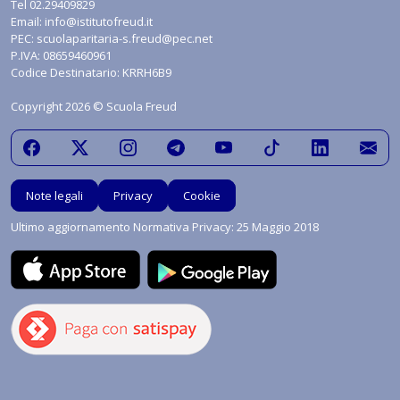
Tel
02.29409829
Email:
info@istitutofreud.it
PEC:
scuolaparitaria-s.freud@pec.net
P.IVA: 08659460961
Codice Destinatario: KRRH6B9
Copyright 2026 © Scuola Freud
Note legali
Privacy
Cookie
Ultimo aggiornamento Normativa Privacy: 25 Maggio 2018