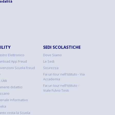
modalità
ILITY
SEDI SCOLASTICHE
istro Elettronico
Dove Siamo
nload App Freud
Le Sedi
venzioni Scuola Freud
Sicurezza
Q
Fai un tour nell'Istituto - Via
Accademia
 Utili
Fai un tour nell'Istituto -
umenti didattici
Viale Fulvio Testi
ssario
eriale Informativo
keka
nto costa la Scuola