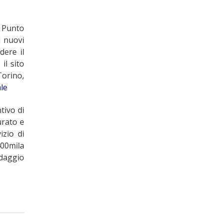
i Punto
i nuovi
dere il
il sito
orino,
le
tivo di
urato e
izio di
400mila
edaggio