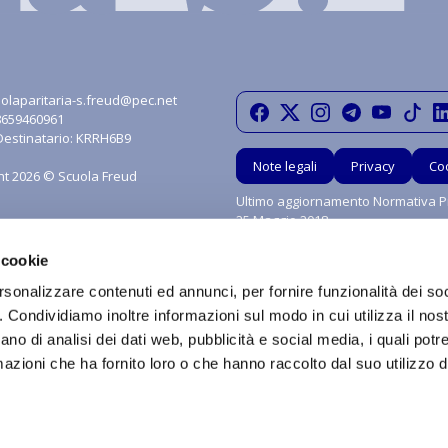
olaparitaria-s.freud@pec.net
08659460961
Destinatario: KRRH6B9
Note legali
Privacy
Co
ht 2026 © Scuola Freud
Ultimo aggiornamento Normativa Pr
25 Maggio 2018
 cookie
rsonalizzare contenuti ed annunci, per fornire funzionalità dei so
o. Condividiamo inoltre informazioni sul modo in cui utilizza il nost
ano di analisi dei dati web, pubblicità e social media, i quali pot
azioni che ha fornito loro o che hanno raccolto dal suo utilizzo de
grafica, i marchi e tutti contenuti e le procedure nonché le idee di realizzo di si
ritti sono riservati in favore di Scuola Paritaria S.Freud Srl. È vietata qualsiasi util
 diffusione o distribuzione dei contenuti stessi mediante qualunque piattaform
a è vietata ai sensi della Legge 633 del 22 Aprile 1941 e successive modifiche.