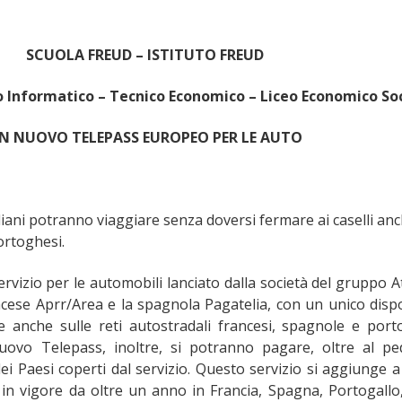
SCUOLA FREUD – ISTITUTO FREUD
 Informatico – Tecnico Economico – Liceo Economico So
N NUOVO TELEPASS EUROPEO PER LE AUTO
liani potranno viaggiare senza doversi fermare ai caselli an
ortoghesi.
ervizio per le automobili lanciato dalla società del gruppo At
ncese Aprr/Area e la spagnola Pagatelia, con un unico dispo
re anche sulle reti autostradali francesi, spagnole e port
nuovo Telepass, inoltre, si potranno pagare, oltre al p
ei Paesi coperti dal servizio. Questo servizio si aggiunge a
in vigore da oltre un anno in Francia, Spagna, Portogallo, 