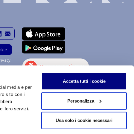
okie
ivacy:
Hai bisogno di aiuto?
Accetta tutti i cookie
Chiedi a me!
cial media e per
ro sito con i
Personalizza
rebbero
i loro servizi.
stemi di procedimenti e di uso sono soggetti a copyright e
izzazione, totale o parziale, dei contenuti qui inseriti,
Usa solo i cookie necessari
a tecnologica, supporto o rete telematica. Qualsiasi