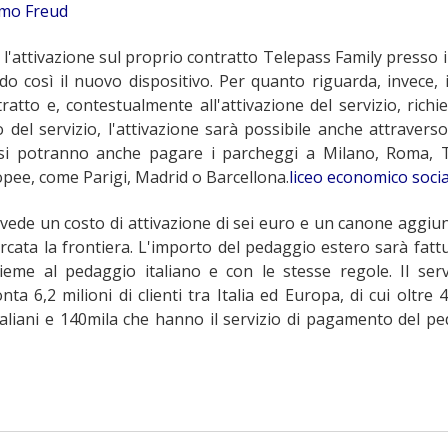
smo Freud
e l'attivazione sul proprio contratto Telepass Family presso 
ndo così il nuovo dispositivo. Per quanto riguarda, invece, 
tratto e, contestualmente all'attivazione del servizio, richie
del servizio, l'attivazione sarà possibile anche attraverso 
si potranno anche pagare i parcheggi a Milano, Roma, T
opee, come Parigi, Madrid o Barcellona.
liceo economico socia
evede un costo di attivazione di sei euro e un canone aggiun
arcata la frontiera. L'importo del pedaggio estero sarà fatt
eme al pedaggio italiano e con le stesse regole. Il serv
 6,2 milioni di clienti tra Italia ed Europa, di cui oltre 
italiani e 140mila che hanno il servizio di pagamento del p