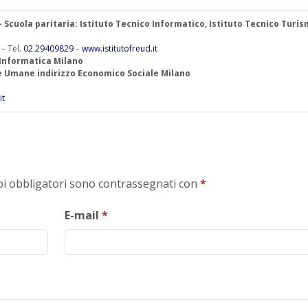
 – Scuola paritaria: Istituto Tecnico Informatico, Istituto Tecnico Turis
 – Tel.
02.29409829
–
www.istitutofreud.it
 Informatica Milano
ze Umane indirizzo Economico Sociale Milano
it
mpi obbligatori sono contrassegnati con
*
E-mail
*