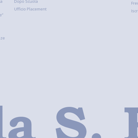
la
Dopo Scuola
Fre
Ufficio Placement
Isc
e”
nze