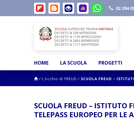
02 294 0
SCUOLA
SUPERIORE PRIVATA
PARITARIA
DECRETO N.338 MITF005006
DECRETO N.1139 MITNUQ500H
DECRETO N.2684 MIPMRI500E
DECRETO N.1717 MIPSTF500R
HOME
LA SCUOLA
PROGETTI
/
L’occhio di FREUD
/
SCUOLA FREUD – ISTITU
SCUOLA FREUD – ISTITUTO 
TELEPASS EUROPEO PER LE 