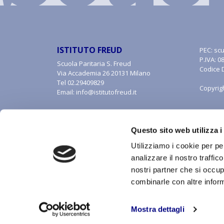
ISTITUTO FREUD
PEC:
scu
P.IVA: 
Scuola Paritaria S. Freud
Codice 
Via Accademia 26 20131 Milano
Tel
02.29409829
Copyrig
Email:
info@istitutofreud.it
Questo sito web utilizza i
Utilizziamo i cookie per pe
analizzare il nostro traffic
nostri partner che si occup
combinarle con altre inform
Con riferimento al presente sito, i testi, le immagini, la 
alle forme di tutela della proprietà intellettuale. Tutti i di
inclusa la memorizzazione, riproduzione, rielaborazione,
Mostra dettagli
riproduzione, anche parziale, senza autorizzazione scritt