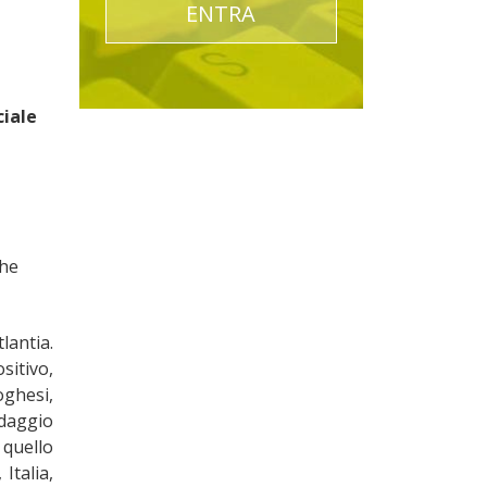
ENTRA
ciale
che
lantia.
sitivo,
oghesi,
edaggio
 quello
Italia,