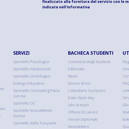
finalizzato alla fornitura del servizio con le 
indicate
nell'informativa
SERVIZI
BACHECA STUDENTI
UT
Sportello Psicologico
Commenti degli Studenti
Reg
Sportello Adolescenti
Editoriale
Dow
Sportello Grafologico
News
Con
Dialogo Educativo
Dicono di noi
FA
tri
Sportello Counseling Parla
Calendario Scolastico
Link
con me
Date Open day
Str
Sportello CIC
Libri di testo
Glo
smo
Sportello SicuraMente
Offerte Di Lavoro
Mat
à
Donna
I Nostri Diplomati
Ba
Sportello dalla Tua parte
Newsletters
Qua