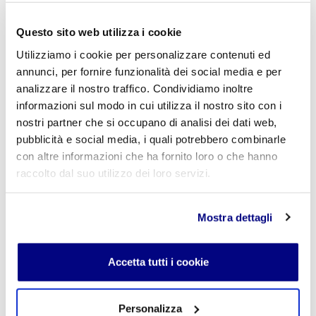
famiglie e a visitatori adulti, con programmi specifici per
i diversi tipi di pubblico. Per Giovanni Arvedi, presidente
Questo sito web utilizza i cookie
dell’omonimo gruppo siderurgico, "questa iniziativa
‘interattiva’ traduce con piena coerenza quanto
Utilizziamo i cookie per personalizzare contenuti ed
Leonardo da Vinci, nella sua geniale opera, ha
annunci, per fornire funzionalità dei social media e per
dimostrato, e cioè che la scienza in realtà non fa che
analizzare il nostro traffico. Condividiamo inoltre
compiere un costante movimento verso la progressiva
informazioni sul modo in cui utilizza il nostro sito con i
conquista della conoscenza di ciò che in natura esiste
nostri partner che si occupano di analisi dei dati web,
già".
Istituto Privato Freud
pubblicità e social media, i quali potrebbero combinarle
con altre informazioni che ha fornito loro o che hanno
raccolto dal suo utilizzo dei loro servizi.
« Indietro
Mostra dettagli
Accetta tutti i cookie
Istituto Paritario S. Freud – Scuola Privata Milano – Scuola
paritaria: Istituto Tecnico Informatico, Istituto Tecnico
Turismo, Liceo delle Scienze Umane e Liceo Scientifico
Via Accademia, 26/29 Milano – Viale Fulvio Testi, 7 Milano – Tel.
Personalizza