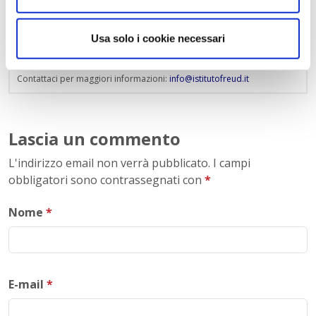
02.29409829
–
www.istitutofreud.it
Scuola Superiore Paritaria Milano
-
Scuola Privata Informatica
Milano
Usa solo i cookie necessari
Scuola Privata Turismo Milano
-
Liceo delle Scienze Umane
indirizzo Economico Sociale Milano
Liceo Scientifico Milano
Contattaci per maggiori informazioni:
info@istitutofreud.it
Lascia un commento
L'indirizzo email non verrà pubblicato. I campi
obbligatori sono contrassegnati con
*
Nome
*
E-mail
*