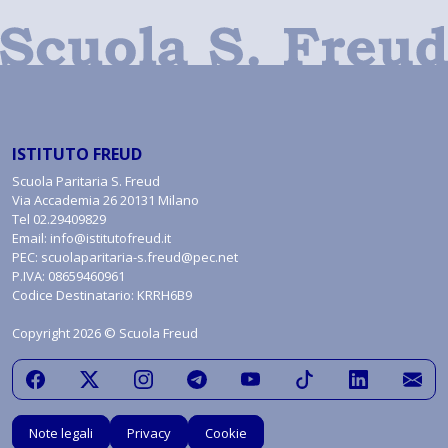
ISTITUTO FREUD
Scuola Paritaria S. Freud
Via Accademia 26 20131 Milano
Tel
02.29409829
Email:
info@istitutofreud.it
PEC:
scuolaparitaria-s.freud@pec.net
P.IVA: 08659460961
Codice Destinatario: KRRH6B9
Copyright 2026 © Scuola Freud
Note legali
Privacy
Cookie