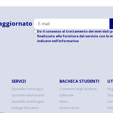
aggiornato
Do il consenso al trattamento dei miei dati p
finalizzato alla fornitura del servizio con le 
indicate
nell'informativa
SERVIZI
BACHECA STUDENTI
UT
Sportello Psicologico
Commenti degli Studenti
Reg
Sportello Adolescenti
Editoriale
Dow
Sportello Grafologico
News
Con
Dialogo Educativo
Dicono di noi
FA
tri