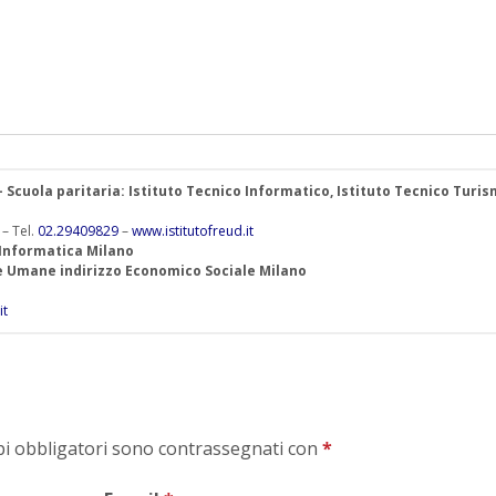
 – Scuola paritaria: Istituto Tecnico Informatico, Istituto Tecnico Turis
 – Tel.
02.29409829
–
www.istitutofreud.it
 Informatica Milano
ze Umane indirizzo Economico Sociale Milano
it
mpi obbligatori sono contrassegnati con
*