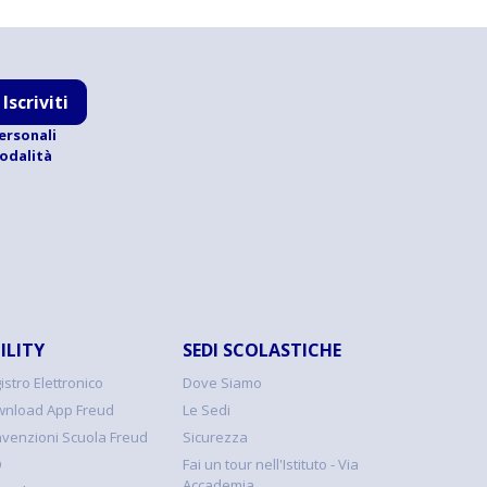
Iscriviti
ersonali
modalità
ILITY
SEDI SCOLASTICHE
istro Elettronico
Dove Siamo
nload App Freud
Le Sedi
venzioni Scuola Freud
Sicurezza
Q
Fai un tour nell'Istituto - Via
Accademia