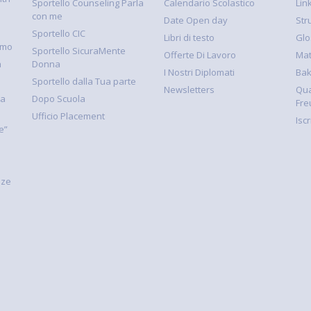
Sportello Counseling Parla
Calendario Scolastico
Link
con me
Date Open day
Str
Sportello CIC
Libri di testo
Glo
smo
Sportello SicuraMente
Offerte Di Lavoro
Mat
à
Donna
I Nostri Diplomati
Ba
Sportello dalla Tua parte
Newsletters
Qua
la
Dopo Scuola
Fre
Ufficio Placement
Isc
e”
nze