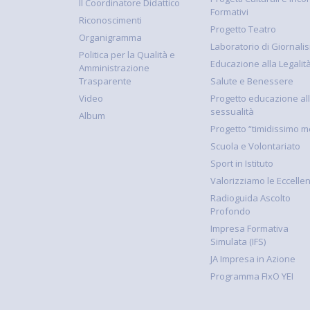
Il Coordinatore Didattico
Formativi
Riconoscimenti
Progetto Teatro
Organigramma
Laboratorio di Giornali
Politica per la Qualità e
Educazione alla Legalit
Amministrazione
Trasparente
Salute e Benessere
Video
Progetto educazione al
sessualità
Album
Progetto “timidissimo m
Scuola e Volontariato
Sport in Istituto
Valorizziamo le Eccelle
Radioguida Ascolto
Profondo
Impresa Formativa
Simulata (IFS)
JA Impresa in Azione
Programma FIxO YEI