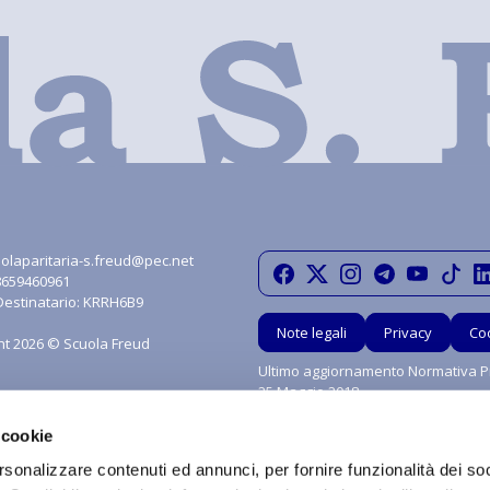
olaparitaria-s.freud@pec.net
08659460961
Destinatario: KRRH6B9
Note legali
Privacy
Co
ht 2026 © Scuola Freud
Ultimo aggiornamento Normativa Pr
25 Maggio 2018
 cookie
rsonalizzare contenuti ed annunci, per fornire funzionalità dei so