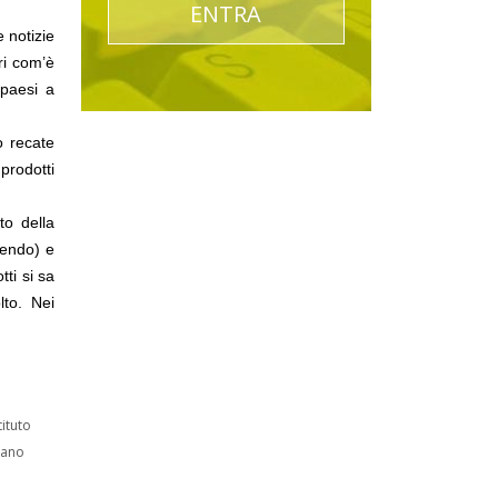
ENTRA
 notizie
ri com’è
 paesi a
no recate
prodotti
to della
dendo) e
ti si sa
lto. Nei
tituto
lano