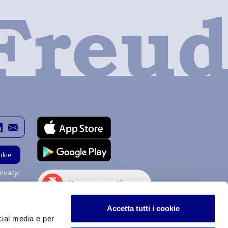
okie
ivacy:
Hai bisogno di aiuto?
Accetta tutti i cookie
Chiedi a me!
cial media e per