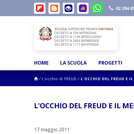
02 294 0
SCUOLA
SUPERIORE PRIVATA
PARITARIA
DECRETO N.338 MITF005006
DECRETO N.1139 MITNUQ500H
DECRETO N.2684 MIPMRI500E
DECRETO N.1717 MIPSTF500R
HOME
LA SCUOLA
PROGETTI
/
L’occhio di FREUD
/
L'OCCHIO DEL FREUD E I
L'OCCHIO DEL FREUD E IL M
17 maggio 2011