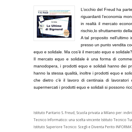
L’occhio del Freud ha parte
riguardanti l’economia mon
in realtà il mercato econ
rischio,lo sfruttamento del
A tal proposito nell’ultimo 
presso un punto vendita coo
equo e solidale. Ma cos’è il mercato equo e solidale
Il mercato equo e solidale è una forma di commerc
manodopera, i prodotti equo e solidali hanno dei pre
hanno la stessa qualità, inoltre i prodotti equo e so
che dietro c’è il lavoro di centinaia di lavorator
supermercati i prodotti equo e solidali si possono ri
Istituto Paritario S. Freud, Scuola privata a Milano per: in
Tecnico Informatico: una scelta vincente Istituto Tecnico Tu
Istituto Superiore Tecnico: Scegli e Diventa Perito INFOR