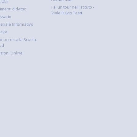
 Utili
Fai un tour nell'Istituto -
umenti didattici
Viale Fulvio Testi
ssario
eriale Informativo
keka
nto costa la Scuola
ud
rizioni Online