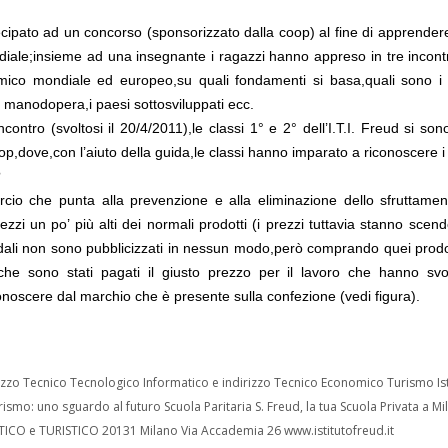
cipato ad un concorso (sponsorizzato dalla coop) al fine di apprendere
diale;insieme ad una insegnante i ragazzi hanno appreso in tre incont
omico mondiale ed europeo,su quali fondamenti si basa,quali sono i
la manodopera,i paesi sottosviluppati ecc.
incontro (svoltosi il 20/4/2011),le classi 1° e 2° dell’I.T.I. Freud si so
p,dove,con l’aiuto della guida,le classi hanno imparato a riconoscere i 
?
io che punta alla prevenzione e alla eliminazione dello sfruttamen
zzi un po’ più alti dei normali prodotti (i prezzi tuttavia stanno scen
lidali non sono pubblicizzati in nessun modo,però comprando quei prodot
i che sono stati pagati il giusto prezzo per il lavoro che hanno svo
conoscere dal marchio che è presente sulla confezione (vedi figura).
dirizzo Tecnico Tecnologico Informatico e indirizzo Tecnico Economico Turismo Is
rismo: uno sguardo al futuro Scuola Paritaria S. Freud, la tua Scuola Privata a Mi
MATICO e TURISTICO 20131 Milano Via Accademia 26 www.istitutofreud.it