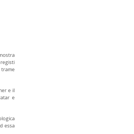
 nostra
registi
e trame
er e il
vatar e
ologica
ad essa