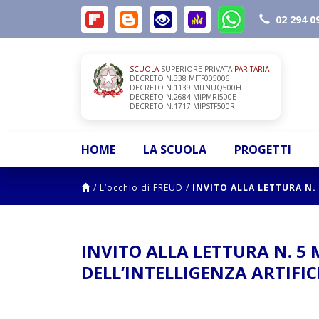
02 294 0
SCUOLA
SUPERIORE PRIVATA
PARITARIA
DECRETO N.338 MITF005006
DECRETO N.1139 MITNUQ500H
DECRETO N.2684 MIPMRI500E
DECRETO N.1717 MIPSTF500R
HOME
LA SCUOLA
PROGETTI
/
L’occhio di FREUD
/
INVITO ALLA LETTURA N.
INVITO ALLA LETTURA N. 5
DELL’INTELLIGENZA ARTIFIC