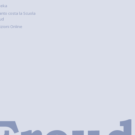
keka
nto costa la Scuola
ud
rizioni Online