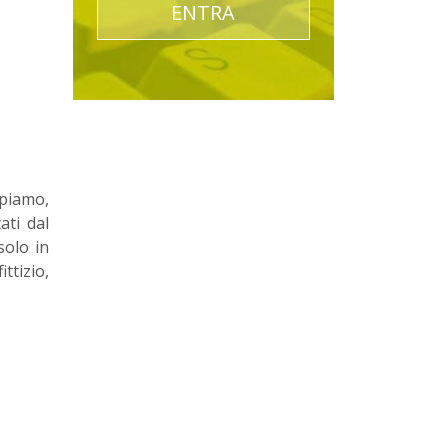
ENTRA
epiamo,
ati dal
solo in
ttizio,