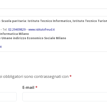
 – Scuola paritaria: Istituto Tecnico Informatico, Istituto Tecnico Turis
 – Tel.
02.29409829
–
www.istitutofreud.it
 Informatica Milano
ze Umane indirizzo Economico Sociale Milano
it
mpi obbligatori sono contrassegnati con
*
E-mail
*