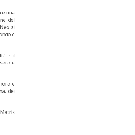
uce una
one del
 Neo si
mondo è
tà e il
 vero e
onoro e
ma, dei
Matrix