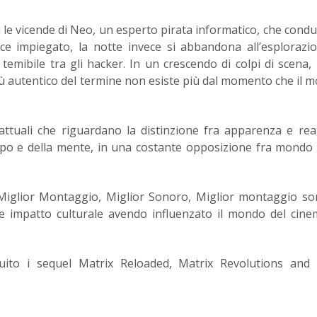
a le vicende di Neo, un esperto pirata informatico, che cond
ce impiegato, la notte invece si abbandona all’esplorazi
 temibile tra gli hacker. In un crescendo di colpi di scena,
iù autentico del termine non esiste più dal momento che il 
ttuali che riguardano la distinzione fra apparenza e real
orpo e della mente, in una costante opposizione fra mondo
(Miglior Montaggio, Miglior Sonoro, Miglior montaggio s
rte impatto culturale avendo influenzato il mondo del cine
uito i sequel Matrix Reloaded, Matrix Revolutions and 