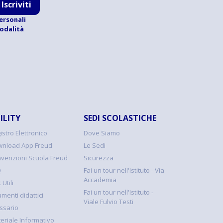
Iscriviti
ersonali
modalità
ILITY
SEDI SCOLASTICHE
istro Elettronico
Dove Siamo
nload App Freud
Le Sedi
venzioni Scuola Freud
Sicurezza
Q
Fai un tour nell'Istituto - Via
Accademia
 Utili
Fai un tour nell'Istituto -
umenti didattici
Viale Fulvio Testi
ssario
eriale Informativo