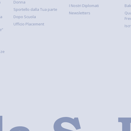
à
Donna
I Nostri Diplomati
Ba
Sportello dalla Tua parte
Newsletters
Qua
la
Dopo Scuola
Fre
Ufficio Placement
Isc
e”
nze