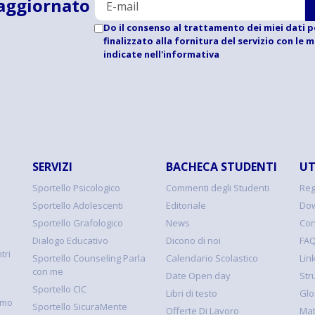
aggiornato
Do il consenso al trattamento dei miei dati p
finalizzato alla fornitura del servizio con le 
indicate
nell'informativa
SERVIZI
BACHECA STUDENTI
UT
Sportello Psicologico
Commenti degli Studenti
Reg
Sportello Adolescenti
Editoriale
Dow
Sportello Grafologico
News
Con
Dialogo Educativo
Dicono di noi
FA
tri
Sportello Counseling Parla
Calendario Scolastico
Link
con me
Date Open day
Str
Sportello CIC
Libri di testo
Glo
smo
Sportello SicuraMente
Offerte Di Lavoro
Mat