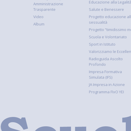
Educazione alla Legalit
Amministrazione
Trasparente
Salute e Benessere
Video
Progetto educazione al
sessualità
Album
Progetto “timidissimo m
Scuola e Volontariato
Sport in Istituto
Valorizziamo le Eccelle
Radioguida Ascolto
Profondo
Impresa Formativa
Simulata (IFS)
JA Impresa in Azione
Programma FIxO YEI