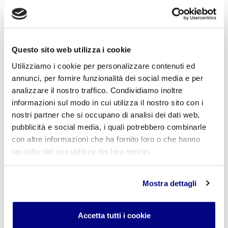
Istituto Paritario S. Freud – Scuola Privata Milano – Scuola
paritaria: Istituto Tecnico Informatico, Istituto Tecnico
Turismo, Liceo delle Scienze Umane e Liceo Scientifico
Via Accademia, 26/29 Milano – Viale Fulvio Testi, 7 Milano – Tel.
Questo sito web utilizza i cookie
02.29409829
–
www.istitutofreud.it
Scuola Superiore Paritaria Milano
-
Scuola Privata Informatica
Utilizziamo i cookie per personalizzare contenuti ed
Milano
annunci, per fornire funzionalità dei social media e per
Scuola Privata Turismo Milano
-
Liceo delle Scienze Umane
analizzare il nostro traffico. Condividiamo inoltre
indirizzo Economico Sociale Milano
Liceo Scientifico Milano
informazioni sul modo in cui utilizza il nostro sito con i
Contattaci per maggiori informazioni:
info@istitutofreud.it
nostri partner che si occupano di analisi dei dati web,
pubblicità e social media, i quali potrebbero combinarle
con altre informazioni che ha fornito loro o che hanno
Lascia un commento
raccolto dal suo utilizzo dei loro servizi.
L'indirizzo email non verrà pubblicato. I campi
obbligatori sono contrassegnati con
*
Mostra dettagli
Nome
*
Accetta tutti i cookie