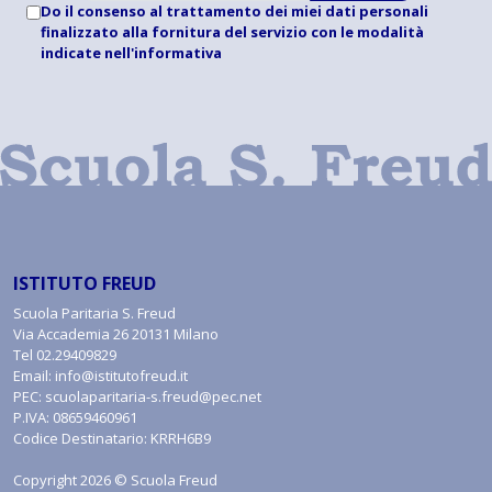
Do il consenso al trattamento dei miei dati personali
finalizzato alla fornitura del servizio con le modalità
indicate
nell'informativa
ISTITUTO FREUD
Scuola Paritaria S. Freud
Via Accademia 26 20131 Milano
Tel
02.29409829
Email:
info@istitutofreud.it
PEC:
scuolaparitaria-s.freud@pec.net
P.IVA: 08659460961
Codice Destinatario: KRRH6B9
Copyright 2026 © Scuola Freud