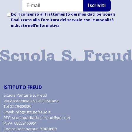
Iscriviti
Do il consenso al trattamento dei miei dati personali
finalizzato alla fornitura del servizio con le modalità
indicate
nell'informativa
ISTITUTO FREUD
Scuola Paritaria S. Freud
Via Accademia 26 20131 Milano
Tel
02.29409829
Email:
info@istitutofreud.it
PEC:
scuolaparitaria-s.freud@pec.net
P.IVA: 08659460961
Codice Destinatario: KRRH6B9