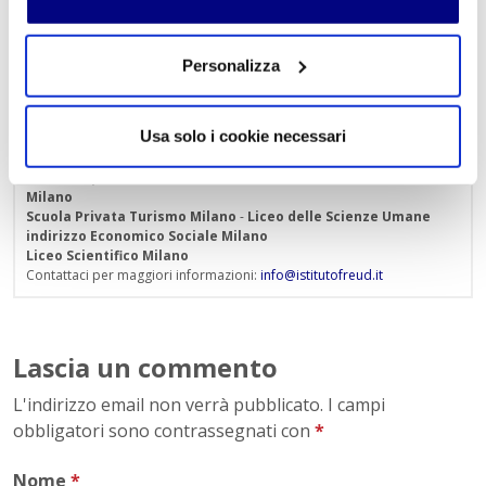
Personalizza
Istituto Paritario S. Freud – Scuola Privata Milano – Scuola
paritaria: Istituto Tecnico Informatico, Istituto Tecnico
Turismo, Liceo delle Scienze Umane e Liceo Scientifico
Usa solo i cookie necessari
Via Accademia, 26/29 Milano – Viale Fulvio Testi, 7 Milano – Tel.
02.29409829
–
www.istitutofreud.it
Scuola Superiore Paritaria Milano
-
Scuola Privata Informatica
Milano
Scuola Privata Turismo Milano
-
Liceo delle Scienze Umane
indirizzo Economico Sociale Milano
Liceo Scientifico Milano
Contattaci per maggiori informazioni:
info@istitutofreud.it
Lascia un commento
L'indirizzo email non verrà pubblicato. I campi
obbligatori sono contrassegnati con
*
Nome
*