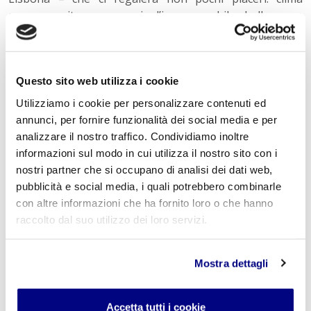
sempre mite, panorami d’incomparabile bellezza e
straordinari piaceri di gola. Il capoluogo Funchal vanta il
ristorante stellato ‘Il Gallo d’Oro’, che si caratterizza per
l’originalità dei piatti presentati con stile e dai sapori
decisi. Le espetadas, spiedini di carne aromatizzati con
Questo sito web utilizza i cookie
alloro rimangono senza ombra di dubbio il piatto forte
Utilizziamo i cookie per personalizzare contenuti ed
di Madeira, insieme all’omonimo vino e magari nel
annunci, per fornire funzionalità dei social media e per
contesto di una serata speciale, dove assistere ad
analizzare il nostro traffico. Condividiamo inoltre
un’esibizione di fado.
informazioni sul modo in cui utilizza il nostro sito con i
CartOrange – Viaggi su misura (www.cartorange.com) è
nostri partner che si occupano di analisi dei dati web,
la più grande azienda di Consulenti per Viaggiare®,
pubblicità e social media, i quali potrebbero combinarle
attiva in Italia da oltre 18 anni con 450 Consulenti e
con altre informazioni che ha fornito loro o che hanno
svariate filiali sul territorio nazionale. Un servizio
raccolto dal suo utilizzo dei loro servizi.
personalizzato per proporre viaggi su misura unici e
ricchi di esperienze, alla scoperta dei luoghi più belli del
Mostra dettagli
pianeta.
Tecnico Economico Turismo
« Indietro
Accetta tutti i cookie