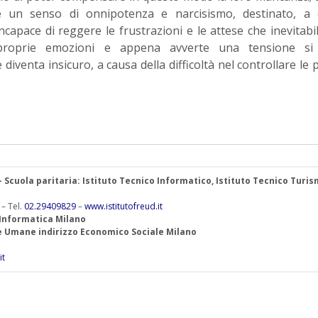
e un senso di onnipotenza e narcisismo, destinato, a 
incapace di reggere le frustrazioni e le attese che inevitab
proprie emozioni e appena avverte una tensione si
venta insicuro, a causa della difficoltà nel controllare le 
 – Scuola paritaria: Istituto Tecnico Informatico, Istituto Tecnico Turis
 – Tel.
02.29409829
–
www.istitutofreud.it
 Informatica Milano
ze Umane indirizzo Economico Sociale Milano
it