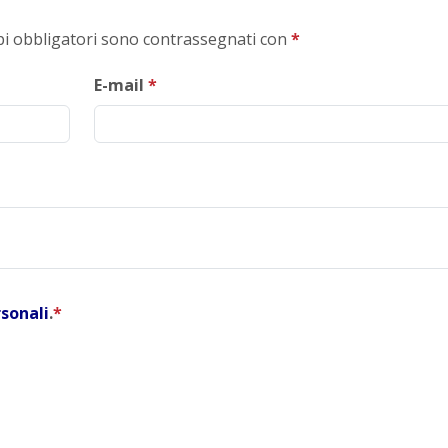
mpi obbligatori sono contrassegnati con
*
E-mail
*
rsonali
.
*