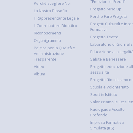
"Emozioni di Freud"
Perchè scegliere Noi
Progetto Mind Up
La Nostra Filosofia
Perchè Fare Progetti
Il Rappresentante Legale
Progetti Culturali e Incon
Il Coordinatore Didattico
Formativi
Riconoscimenti
Progetto Teatro
Organigramma
Laboratorio di Giornali
Politica per la Qualità e
Educazione alla Legalit
Amministrazione
Trasparente
Salute e Benessere
Video
Progetto educazione al
sessualità
Album
Progetto “timidissimo m
Scuola e Volontariato
Sport in Istituto
Valorizziamo le Eccelle
Radioguida Ascolto
Profondo
Impresa Formativa
Simulata (IFS)