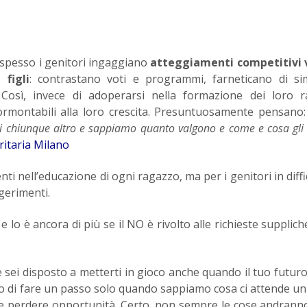
spesso i genitori ingaggiano
atteggiamenti competitivi v
 figli
: contrastano voti e programmi, farneticano di si
 Così, invece di adoperarsi nella formazione dei loro r
ormontabili alla loro crescita. Presuntuosamente pensano:
chiunque altro e sappiamo quanto valgono e come e cosa gli 
ritaria Milano
nti nell’educazione di ogni ragazzo, ma per i genitori in diffic
gerimenti.
 lo è ancora di più se il NO è rivolto alle richieste suppliche
 sei disposto a metterti in gioco anche quando il tuo futur
o di fare un passo solo quando sappiamo cosa ci attende u
che perdere opportunità. Certo, non sempre le cose andranno