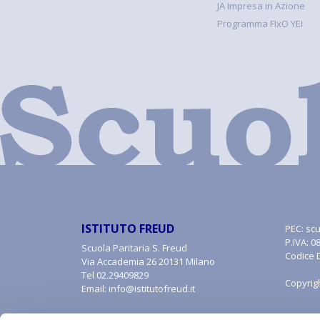
JA Impresa in Azione
Programma FIxO YEI
ISTITUTO FREUD
PEC:
scu
P.IVA: 
Scuola Paritaria S. Freud
Codice 
Via Accademia 26 20131 Milano
Tel
02.29409829
Copyrig
Email:
info@istitutofreud.it