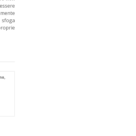
essere
ilmente
 sfoga
proprie
mo,