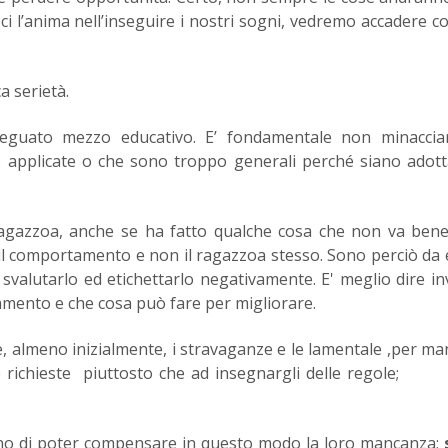
i l’anima nell’inseguire i nostri sogni, vedremo accadere c
a serietà.
eguato mezzo educativo. E’ fondamentale non minaccia
no applicate o che sono troppo generali perché siano ad
ragazzoa, anche se ha fatto qualche cosa che non va ben
l comportamento e non il ragazzoa stesso. Sono perciò da 
 svalutarlo ed etichettarlo negativamente. E' meglio dire in
mento e che cosa può fare per migliorare.
e, almeno inizialmente, i stravaganze e le lamentale ,per m
lle richieste piuttosto che ad insegnargli delle regole;
ano di poter compensare in questo modo la loro mancanza;