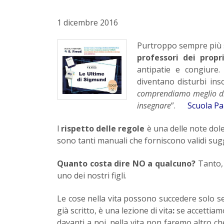
1 dicembre 2016
Purtroppo sempre più 
professori dei propri
antipatie e congiure.
diventano disturbi ins
comprendiamo meglio di 
insegnare
”.
Scuola Pa
l
rispetto delle regole
è una delle note dole
sono tanti manuali che forniscono validi sug
Quanto costa dire NO a qualcuno?
Tanto, e
uno dei nostri figli.
Le cose nella vita possono succedere solo se
già scritto, è una lezione di vita
:
se accettiam
davanti a noi, nella vita non faremo altro 