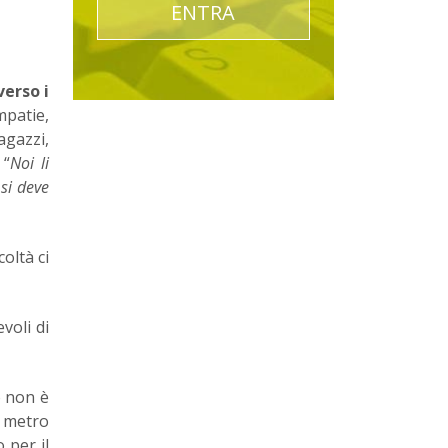
ENTRA
erso i
mpatie,
agazzi,
 “
Noi li
si deve
oltà ci
voli di
o non è
n metro
 per il