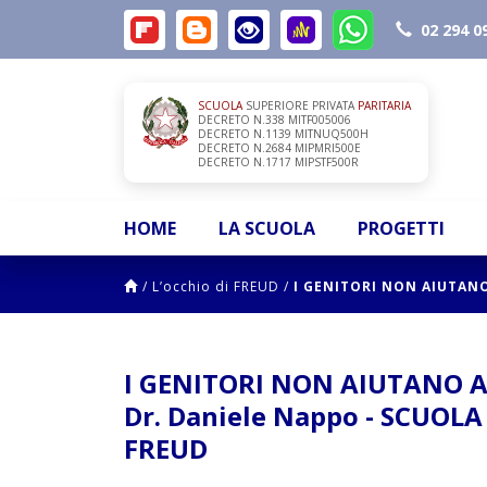
02 294 0
SCUOLA
SUPERIORE PRIVATA
PARITARIA
DECRETO N.338 MITF005006
DECRETO N.1139 MITNUQ500H
DECRETO N.2684 MIPMRI500E
DECRETO N.1717 MIPSTF500R
HOME
LA SCUOLA
PROGETTI
/
L’occhio di FREUD
/
I GENITORI NON AIUTANO
I GENITORI NON AIUTANO A 
Dr. Daniele Nappo - SCUOLA
FREUD