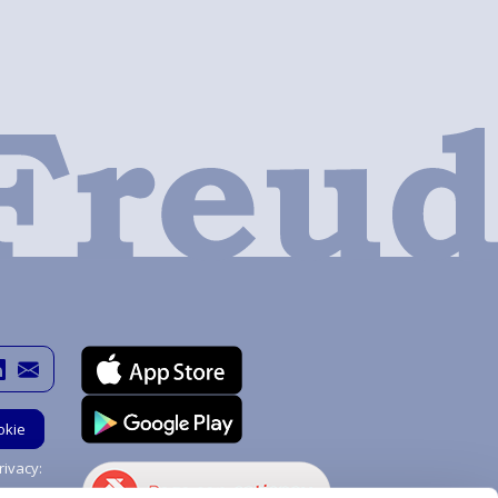
okie
ivacy: