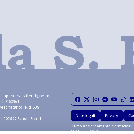
olaparitaria-s.freud@pec.net
08659460961
Destinatario: KRRH6B9
Note legali
Privacy
Co
ht 2026 © Scuola Freud
Ultimo aggiornamento Normativa Pr
25 Maggio 2018