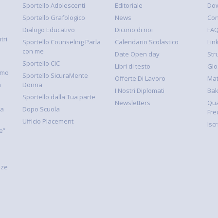
Sportello Adolescenti
Editoriale
Dow
Sportello Grafologico
News
Con
Dialogo Educativo
Dicono di noi
FA
tri
Sportello Counseling Parla
Calendario Scolastico
Link
con me
Date Open day
Str
Sportello CIC
Libri di testo
Glo
smo
Sportello SicuraMente
Offerte Di Lavoro
Mat
à
Donna
I Nostri Diplomati
Ba
Sportello dalla Tua parte
Newsletters
Qua
la
Dopo Scuola
Fre
Ufficio Placement
Isc
e”
nze