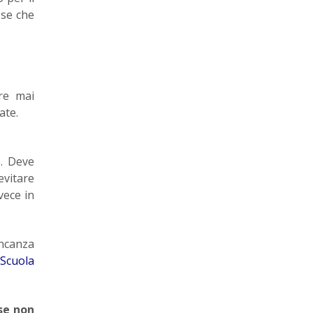
ose che
re mai
ottate.
e. Deve
evitare
vece in
ancanza
Scuola
se non