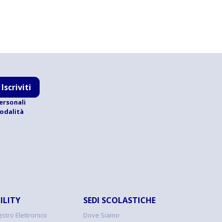
Iscriviti
ersonali
modalità
ILITY
SEDI SCOLASTICHE
istro Elettronico
Dove Siamo