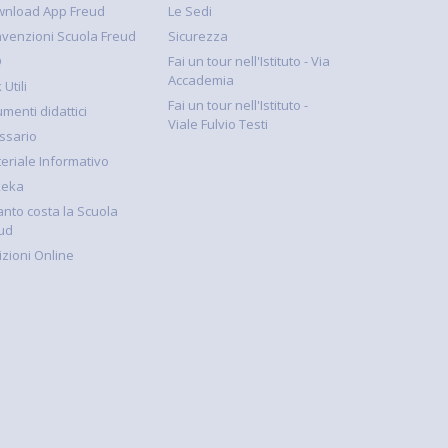
nload App Freud
Le Sedi
venzioni Scuola Freud
Sicurezza
Q
Fai un tour nell'Istituto - Via
Accademia
 Utili
Fai un tour nell'Istituto -
umenti didattici
Viale Fulvio Testi
ssario
eriale Informativo
keka
nto costa la Scuola
ud
rizioni Online