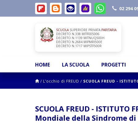
02 294 0
SCUOLA
SUPERIORE PRIVATA
PARITARIA
DECRETO N.338 MITF005006
DECRETO N.1139 MITNUQ500H
DECRETO N.2684 MIPMRI500E
DECRETO N.1717 MIPSTF500R
HOME
LA SCUOLA
PROGETTI
/
L’occhio di FREUD
/
SCUOLA FREUD - ISTITU
SCUOLA FREUD - ISTITUTO F
Mondiale della Sindrome di