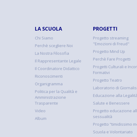
LA SCUOLA
PROGETTI
Chi Siamo
Progetto streaming
"Emozioni di Freud"
Perchè scegliere Noi
Progetto Mind Up
La Nostra Filosofia
Perchè Fare Progetti
Il Rappresentante Legale
Progetti Culturali e Incon
Il Coordinatore Didattico
Formativi
Riconoscimenti
Progetto Teatro
Organigramma
Laboratorio di Giornali
Politica per la Qualità e
Educazione alla Legalit
Amministrazione
Trasparente
Salute e Benessere
Video
Progetto educazione al
sessualità
Album
Progetto “timidissimo m
Scuola e Volontariato