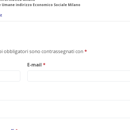
ze Umane indirizzo Economico Sociale Milano
it
mpi obbligatori sono contrassegnati con
*
E-mail
*