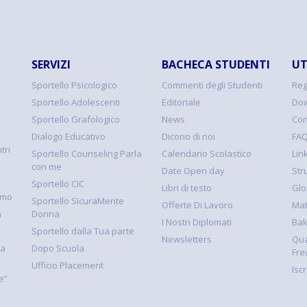
SERVIZI
BACHECA STUDENTI
UT
Sportello Psicologico
Commenti degli Studenti
Reg
Sportello Adolescenti
Editoriale
Dow
Sportello Grafologico
News
Con
Dialogo Educativo
Dicono di noi
FA
tri
Sportello Counseling Parla
Calendario Scolastico
Link
con me
Date Open day
Str
Sportello CIC
Libri di testo
Glo
smo
Sportello SicuraMente
Offerte Di Lavoro
Mat
à
Donna
I Nostri Diplomati
Ba
Sportello dalla Tua parte
Newsletters
Qua
la
Dopo Scuola
Fre
Ufficio Placement
Isc
e”