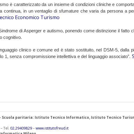
autismo è caratterizzato da un insieme di condizioni cliniche e comporta
ea continua, in un ventaglio di sfumature che varia da persona a pe
ecnico Economico Turismo
 Sindrome di Asperger e autismo, ponendo come distinzione il fatto ch
do cognitivo.
nguaggio clinico e comune ed è stato sostituito, nel DSM-5, dalla pi
vello 1, senza compromissione intellettiva e del linguaggio associato”. 
 – Scuola paritaria: Istituto Tecnico Informatico, Istituto Tecnico Turis
 – Tel.
02.29409829
–
www.istitutofreud.it
 Informatica Milano