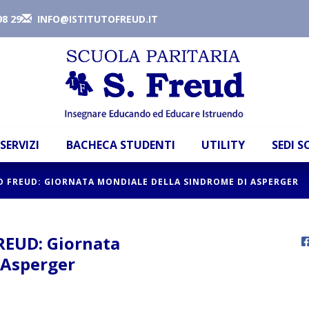
98 29
INFO@ISTITUTOFREUD.IT
SERVIZI
BACHECA STUDENTI
UTILITY
SEDI 
TO FREUD: GIORNATA MONDIALE DELLA SINDROME DI ASPERGER
REUD: Giornata
 Asperger