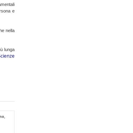
mentali 
rsona e 
e nella 
ù lunga 
Scienze
mo,