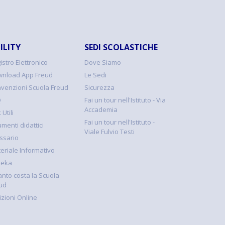
ILITY
SEDI SCOLASTICHE
istro Elettronico
Dove Siamo
nload App Freud
Le Sedi
venzioni Scuola Freud
Sicurezza
Q
Fai un tour nell'Istituto - Via
Accademia
 Utili
Fai un tour nell'Istituto -
umenti didattici
Viale Fulvio Testi
ssario
eriale Informativo
keka
nto costa la Scuola
ud
rizioni Online