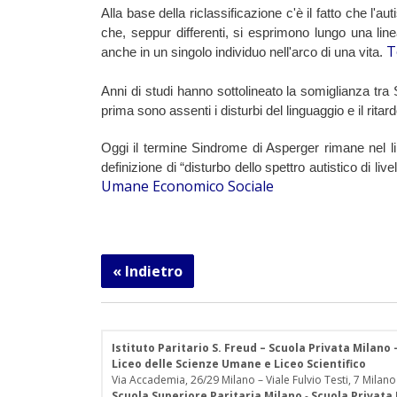
Alla base della riclassificazione c'è il fatto che l'
che, seppur differenti, si esprimono lungo una lin
T
anche in un singolo individuo nell'arco di una vita. 
Anni di studi hanno sottolineato la somiglianza tra
prima sono assenti i disturbi del linguaggio e il ritar
Oggi il termine Sindrome di Asperger rimane nel li
definizione di “disturbo dello spettro autistico di li
Umane Economico Sociale
« Indietro
Istituto Paritario S. Freud – Scuola Privata Milano
Liceo delle Scienze Umane e Liceo Scientifico
Via Accademia, 26/29 Milano – Viale Fulvio Testi, 7 Milano
Scuola Superiore Paritaria Milano
-
Scuola Privata