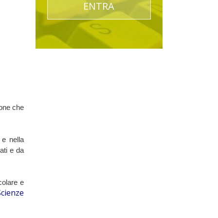
ENTRA
one che 
e nella 
ti e da 
olare e 
Scienze