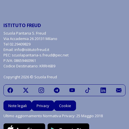
ISTITUTO FREUD
Scuola Paritaria S. Freud
Via Accademia 26 20131 Milano
Tel
02.29409829
Email:
info@istitutofreud.it
PEC:
scuolaparitaria-s.freud@pec.net
P.IVA: 08659460961
Codice Destinatario: KRRH6B9
Copyright 2026 © Scuola Freud
Note legali
Privacy
Cookie
Ultimo aggiornamento Normativa Privacy: 25 Maggio 2018