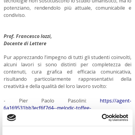
tecnologie non sostituiscono lo studio umanistico, ma lo
potenziano, rendendolo più attuale, comunicabile e
condiviso.
Prof. Francesco Iozzi,
Docente di Lettere
Pur apprezzando l’impegno di tutti gli studenti coinvolti,
alcuni lavori si sono distinti per completezza dei
contenuti, cura grafica ed efficacia comunicativa,
risultando particolarmente rappresentativi della
creatività e della qualità del loro lavoro svolto:
- Pier Paolo Pasolini:
https://agent-
6a169531bb3ecf6f7d4--melodic-toffee-
8beeb1.netlify.app/
(John Manalo, 5C INFO)
- Alda Merini:
https://giuliadragotto11.my.canva.site/
(Giulia Dragotto, 5C INFO)