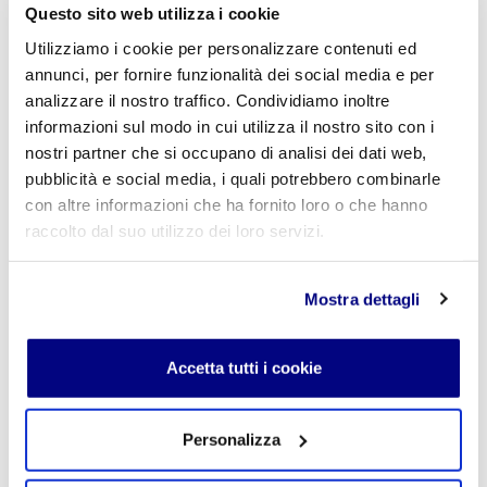
- Umberto Eco:
Questo sito web utilizza i cookie
https://umbertoecovitaeopere.netlify.app/
(Tommaso
Utilizziamo i cookie per personalizzare contenuti ed
Molè, 5C INFO)
annunci, per fornire funzionalità dei social media e per
- Carlo Levi:
https://leowhitesss201206.wixsite.com/sito-
analizzare il nostro traffico. Condividiamo inoltre
su-carlo-levi
(Leonardo Bianchi, 5D INFO)
informazioni sul modo in cui utilizza il nostro sito con i
- Giovanni Giudici:
https://efwfwef.edgeone.app/
(Sergio
nostri partner che si occupano di analisi dei dati web,
Huang, 5D INFO)
pubblicità e social media, i quali potrebbero combinarle
con altre informazioni che ha fornito loro o che hanno
raccolto dal suo utilizzo dei loro servizi.
« Indietro
Mostra dettagli
Istituto Paritario S. Freud – Scuola Privata Milano – Scuola
paritaria: Istituto Tecnico Informatico, Istituto Tecnico
Accetta tutti i cookie
Turismo, Liceo delle Scienze Umane e Liceo Scientifico
Via Accademia, 26/29 Milano – Viale Fulvio Testi, 7 Milano – Tel.
02.29409829
–
www.istitutofreud.it
Scuola Superiore Paritaria Milano
-
Scuola Privata Informatica
Personalizza
Milano
Scuola Privata Turismo Milano
-
Liceo delle Scienze Umane