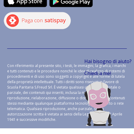
Hai bisogno di aiuto?
Con riferimento al presente sito, i testi, le immagini, la grafica, i marchi
e tutti contenuti e le procedure nonché le idee di realizzo di sistemi di
Chiedi a me!
procedimenti e di uso sono soggetti a copyright e alle forme di tutela
della proprietà intellettuale. Tutti i diritti sono riservati in favore di
Scuola Paritaria S.Freud Srl. È vietata qualsiasi utilizzazione, totale o
parziale, dei contenuti qui inseriti, inclusa la memorizzazione,
riproduzione, rielaborazione, diffusione o distribuzione dei contenuti
stessi mediante qualunque piattaforma tecnologica, supporto o rete
telematica. Qualsiasi riproduzione, anche parziale, senza
autorizzazione scritta è vietata ai sensi della Legge 633 del 22 Aprile
1941 e successive modifiche.
CREDITS:
ALEIDE WEB AGENCY