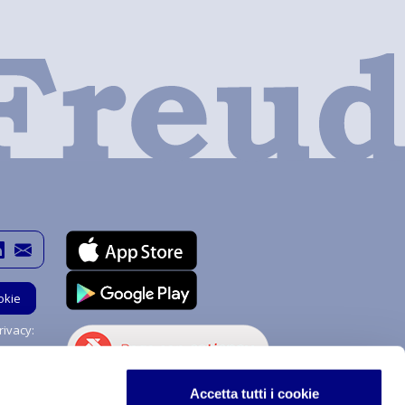
okie
ivacy:
Hai bisogno di aiuto?
Accetta tutti i cookie
Chiedi a me!