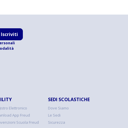
Iscriviti
ersonali
modalità
ILITY
SEDI SCOLASTICHE
istro Elettronico
Dove Siamo
nload App Freud
Le Sedi
venzioni Scuola Freud
Sicurezza