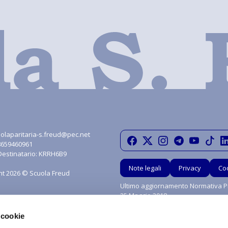
olaparitaria-s.freud@pec.net
08659460961
Destinatario: KRRH6B9
Note legali
Privacy
Co
ht 2026 © Scuola Freud
Ultimo aggiornamento Normativa Pr
25 Maggio 2018
 cookie