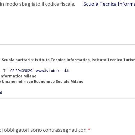
 in modo sbagliato il codice fiscale.
Scuola Tecnica Informa
 – Scuola paritaria: Istituto Tecnico Informatico, Istituto Tecnico Turis
 – Tel.
02.29409829
–
www.istitutofreud.it
 Informatica Milano
ze Umane indirizzo Economico Sociale Milano
it
mpi obbligatori sono contrassegnati con
*