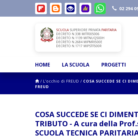
02 294 0
SCUOLA
SUPERIORE PRIVATA
PARITARIA
DECRETO N.338 MITF005006
DECRETO N.1139 MITNUQ500H
DECRETO N.2684 MIPMRI500E
DECRETO N.1717 MIPSTF500R
HOME
LA SCUOLA
PROGETTI
/
L’occhio di FREUD
/
COSA SUCCEDE SE CI DIM
FREUD
COSA SUCCEDE SE CI DIMEN
TRIBUTO - A cura della Prof.
SCUOLA TECNICA PARITARIA