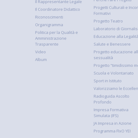
Il Rappresentante Legale
Progetti Culturali e Incon
Il Coordinatore Didattico
Formativi
Riconoscimenti
Progetto Teatro
Organigramma
Laboratorio di Giornali
Politica per la Qualità e
Educazione alla Legalit
Amministrazione
Trasparente
Salute e Benessere
Video
Progetto educazione al
sessualità
Album
Progetto “timidissimo m
Scuola e Volontariato
Sport in Istituto
Valorizziamo le Eccelle
Radioguida Ascolto
Profondo
Impresa Formativa
Simulata (IFS)
JA Impresa in Azione
Programma FIxO YEI