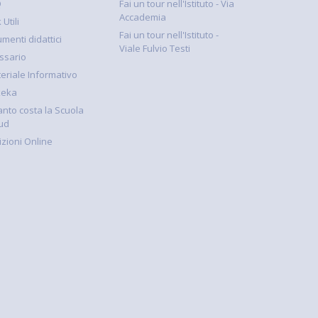
Q
Fai un tour nell'Istituto - Via
Accademia
 Utili
Fai un tour nell'Istituto -
umenti didattici
Viale Fulvio Testi
ssario
eriale Informativo
keka
nto costa la Scuola
ud
rizioni Online