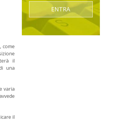
ENTRA
o, come
izione
erà il
di una
e varia
ravvede
care il