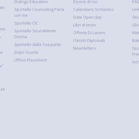
Dialogo Educativo
Dicono di noi
FA
tri
Sportello Counseling Parla
Calendario Scolastico
Link
con me
Date Open day
Str
Sportello CIC
Libri di testo
Glo
smo
Sportello SicuraMente
Offerte Di Lavoro
Mat
à
Donna
I Nostri Diplomati
Ba
Sportello dalla Tua parte
Newsletters
Qua
la
Dopo Scuola
Fre
Ufficio Placement
Isc
e”
nze