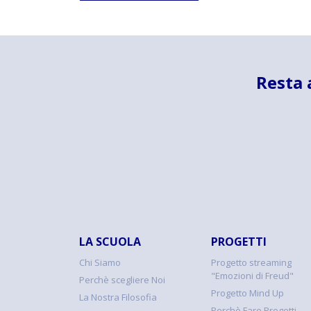
Resta 
LA SCUOLA
PROGETTI
Chi Siamo
Progetto streaming
"Emozioni di Freud"
Perchè scegliere Noi
Progetto Mind Up
La Nostra Filosofia
Perchè Fare Progetti