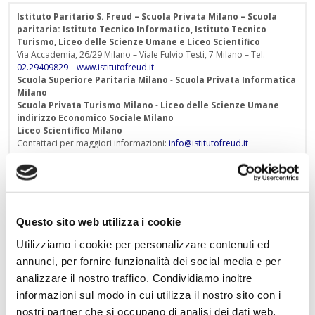
Istituto Paritario S. Freud – Scuola Privata Milano – Scuola
paritaria: Istituto Tecnico Informatico, Istituto Tecnico
Turismo, Liceo delle Scienze Umane e Liceo Scientifico
Via Accademia, 26/29 Milano – Viale Fulvio Testi, 7 Milano – Tel.
02.29409829
–
www.istitutofreud.it
Scuola Superiore Paritaria Milano
-
Scuola Privata Informatica
Milano
Scuola Privata Turismo Milano
-
Liceo delle Scienze Umane
indirizzo Economico Sociale Milano
Liceo Scientifico Milano
Contattaci per maggiori informazioni:
info@istitutofreud.it
Lascia un commento
Questo sito web utilizza i cookie
L'indirizzo email non verrà pubblicato. I campi
obbligatori sono contrassegnati con
*
Utilizziamo i cookie per personalizzare contenuti ed
annunci, per fornire funzionalità dei social media e per
Nome
*
analizzare il nostro traffico. Condividiamo inoltre
informazioni sul modo in cui utilizza il nostro sito con i
nostri partner che si occupano di analisi dei dati web,