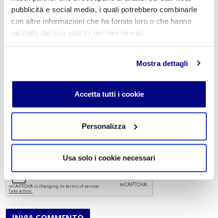
pubblicità e social media, i quali potrebbero combinarle
con altre informazioni che ha fornito loro o che hanno
E-mail
*
raccolto dal suo utilizzo dei loro servizi.
Mostra dettagli
Commento
*
Accetta tutti i cookie
Personalizza
Acconsento al trattamento dei
dati personali
.
*
Usa solo i cookie necessari