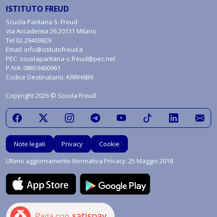
ISTITUTO FREUD
Scuola Paritaria S. Freud
Via Accademia 26 20131 Milano
Tel
02.29409829
Email:
info@istitutofreud.it
PEC:
scuolaparitaria-s.freud@pec.net
P.IVA: 08659460961
Codice Destinatario: KRRH6B9
Copyright 2026 © Scuola Freud
Note legali
Privacy
Cookie
Ultimo aggiornamento Normativa Privacy: 25 Maggio 2018