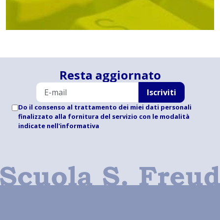
Resta aggiornato
Iscriviti
Do il consenso al trattamento dei miei dati personali
finalizzato alla fornitura del servizio con le modalità
indicate
nell'informativa