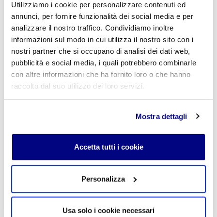
Utilizziamo i cookie per personalizzare contenuti ed
annunci, per fornire funzionalità dei social media e per
Lascia un commento
analizzare il nostro traffico. Condividiamo inoltre
informazioni sul modo in cui utilizza il nostro sito con i
L'indirizzo email non verrà pubblicato. I campi
nostri partner che si occupano di analisi dei dati web,
obbligatori sono contrassegnati con
*
pubblicità e social media, i quali potrebbero combinarle
con altre informazioni che ha fornito loro o che hanno
Nome
*
raccolto dal suo utilizzo dei loro servizi.
Mostra dettagli
E-mail
*
Accetta tutti i cookie
Commento
*
Personalizza
Usa solo i cookie necessari