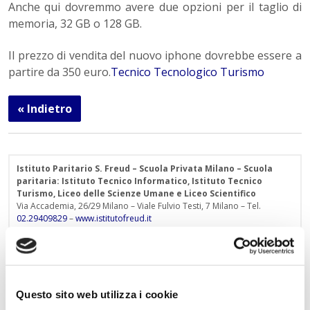
Anche qui dovremmo avere due opzioni per il taglio di
memoria, 32 GB o 128 GB.
Il prezzo di vendita del nuovo iphone dovrebbe essere a
partire da 350 euro.
Tecnico Tecnologico Turismo
« Indietro
Istituto Paritario S. Freud – Scuola Privata Milano – Scuola
paritaria: Istituto Tecnico Informatico, Istituto Tecnico
Turismo, Liceo delle Scienze Umane e Liceo Scientifico
Via Accademia, 26/29 Milano – Viale Fulvio Testi, 7 Milano – Tel.
02.29409829
–
www.istitutofreud.it
Scuola Superiore Paritaria Milano
-
Scuola Privata Informatica
Milano
Scuola Privata Turismo Milano
-
Liceo delle Scienze Umane
indirizzo Economico Sociale Milano
Liceo Scientifico Milano
Contattaci per maggiori informazioni:
info@istitutofreud.it
Questo sito web utilizza i cookie