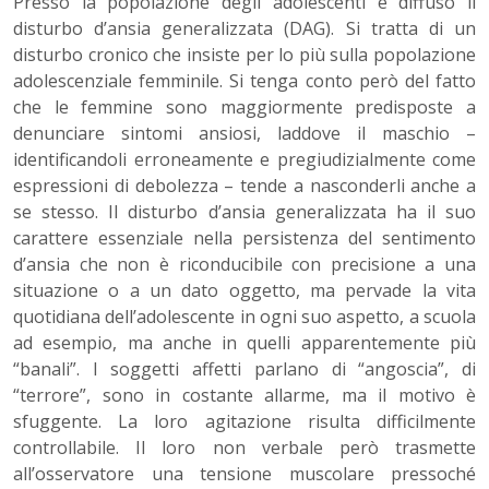
Presso la popolazione degli adolescenti è diffuso il
disturbo d’ansia generalizzata (DAG). Si tratta di un
disturbo cronico che insiste per lo più sulla popolazione
adolescenziale femminile. Si tenga conto però del fatto
che le femmine sono maggiormente predisposte a
denunciare sintomi ansiosi, laddove il maschio –
identificandoli erroneamente e pregiudizialmente come
espressioni di debolezza – tende a nasconderli anche a
se stesso. Il disturbo d’ansia generalizzata ha il suo
carattere essenziale nella persistenza del sentimento
d’ansia che non è riconducibile con precisione a una
situazione o a un dato oggetto, ma pervade la vita
quotidiana dell’adolescente in ogni suo aspetto, a scuola
ad esempio, ma anche in quelli apparentemente più
“banali”. I soggetti affetti parlano di “angoscia”, di
“terrore”, sono in costante allarme, ma il motivo è
sfuggente. La loro agitazione risulta difficilmente
controllabile. Il loro non verbale però trasmette
all’osservatore una tensione muscolare pressoché