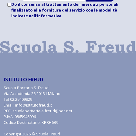
Do il consenso al trattamento dei miei dati personali
finalizzato alla fornitura del servizio con le modalità
indicate
nell'informativa
ISTITUTO FREUD
Scuola Paritaria S. Freud
Via Accademia 26 20131 Milano
Tel
02.29409829
Email:
info@istitutofreud.it
PEC:
scuolaparitaria-s.freud@pec.net
P.IVA: 08659460961
Codice Destinatario: KRRH6B9
Copyright 2026 © Scuola Freud