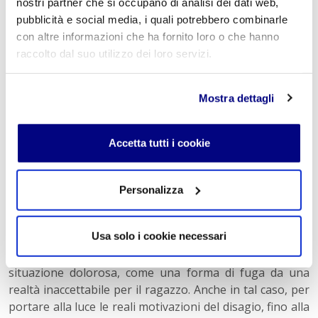
sistematiche condotte di evitamento. Risulta preossoché
nostri partner che si occupano di analisi dei dati web,
impossibile condurre il ragazzo a riflettere: il suo
pubblicità e social media, i quali potrebbero combinarle
pensiero è congelato, paralizzato dalla paura e la sua
con altre informazioni che ha fornito loro o che hanno
percezione, sia di sé che dei fatti, è alterata
raccolto dal suo utilizzo dei loro servizi.
sensibilmente. In questi ragazzi, l’ostacolo peggiore per
ricondurli a una vita normale è rappresentato non
Mostra dettagli
dall’episodio in sé, ma dalla paura vissuta dal ragazzo,
con grande sofferenza, di poter essere vittima di un
attacco di panico. Questi in effetti si verificano in
Accetta tutti i cookie
situazioni apparentemente “normali”, anche di notte,
mentre il ragazzo dorme. Inoltre, gli attacchi di panico,
pur durando poco, si ripetono più volte anche nell’arco
Personalizza
di poche ore. Per quanto possa sembrare paradossale,
l’attacco di panico (soprattutto se in comorbilità con
Usa solo i cookie necessari
forme di derealizzazione tipiche del disturbo depressivo)
sembra essere una risposta del soggetto a una
situazione dolorosa, come una forma di fuga da una
realtà inaccettabile per il ragazzo. Anche in tal caso, per
portare alla luce le reali motivazioni del disagio, fino alla