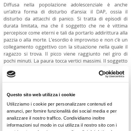
Diffusa nella popolazione adolescenziale è anche
un’altra forma di disturbo d’ansia: il DAP, ossia il
disturbo da attacchi di panico. Si tratta di episodi di
durata limitata, ma che il soggetto che ne è vittima
percepisce come eterni e tali da portarlo addirittura alla
pazzia o alla morte. L’esordio è improvviso e non c’è un
collegamento oggettivo con la situazione nella quale il
ragazzo si trova. Il picco viene raggiunto nel giro di
pochi minuti. La paura tocca vertici massimi. Il soggetto
riferisce di perdere il controllo, si sente soffocare, ha
capogiri, tachicardia e dolori al petto; il senso di nausea
può essere molto forte, come le vampate di calore o,
viceversa, i brividi; il ragazzo avverte tremore agli arti;
Questo sito web utilizza i cookie
vuole fuggire dal luogo in cui si trova, anche se a lui
familiare. La qualità della vita quotidiana viene a tal
Utilizziamo i cookie per personalizzare contenuti ed
punto alterata che l’adolescente può mutare
annunci, per fornire funzionalità dei social media e per
radicalmente stile di vita: ad esempio, si rifiuta di andare
analizzare il nostro traffico. Condividiamo inoltre
a scuola, ma anche di uscire con gli amici. Ne derivano
informazioni sul modo in cui utilizza il nostro sito con i