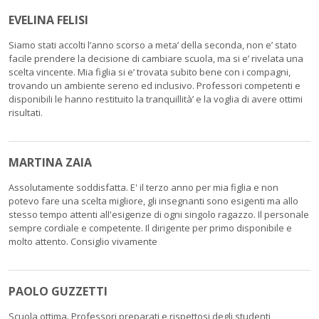
EVELINA FELISI
Siamo stati accolti l’anno scorso a meta’ della seconda, non e’ stato
facile prendere la decisione di cambiare scuola, ma si e’ rivelata una
scelta vincente. Mia figlia si e’ trovata subito bene con i compagni,
trovando un ambiente sereno ed inclusivo. Professori competenti e
disponibili le hanno restituito la tranquillità’ e la voglia di avere ottimi
risultati.
MARTINA ZAIA
Assolutamente soddisfatta. E' il terzo anno per mia figlia e non
potevo fare una scelta migliore, gli insegnanti sono esigenti ma allo
stesso tempo attenti all'esigenze di ogni singolo ragazzo. Il personale
sempre cordiale e competente. Il dirigente per primo disponibile e
molto attento. Consiglio vivamente
PAOLO GUZZETTI
Scuola ottima. Professori preparati e rispettosi degli studenti