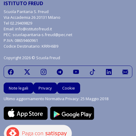
ISTITUTO FREUD
Scuola Paritaria S. Freud
Via Accademia 26 20131 Milano
Tel
02.29409829
Email:
info@istitutofreud.it
PEC:
scuolaparitaria-s.freud@pec.net
P.IVA: 08659460961
Codice Destinatario: KRRH6B9
Copyright 2026 © Scuola Freud
Note legali
Privacy
Cookie
Ultimo aggiornamento Normativa Privacy: 25 Maggio 2018