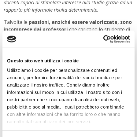
docenti capaci di stimolare interesse allo studio grazie ad un
rapporto più informale risulta determinante.
Talvolta le
passioni, anziché essere valorizzate, sono
incomprese dai professori
che caricano lo studente di
compiti e si rifiutano di programmare verifiche e
interrogazioni.
Per gli studenti
, un cambio scuola o
indirizzo di studio
è un modo per riacquistare fiducia
in sé stessi
, avere nuovi stimoli per completare l'anno e
Questo sito web utilizza i cookie
ritrovare la passione nello studio. Per i genitori è un
Utilizziamo i cookie per personalizzare contenuti ed
modo per evitare delusioni e dispiaceri e ritrovare
annunci, per fornire funzionalità dei social media e per
l'armonia familiare.
Nella nostra Scuola, i docenti,
analizzare il nostro traffico. Condividiamo inoltre
hanno una maggiore comprensione
delle esigenze
informazioni sul modo in cui utilizza il nostro sito con i
specifiche dei ragazzi e
massima disponibilità
nostri partner che si occupano di analisi dei dati web,
all’ascolto
e nella gestione del gruppo classe e questo
pubblicità e social media, i quali potrebbero combinarle
consente agli studenti di non rinunciare alle loro
con altre informazioni che ha fornito loro o che hanno
passioni o talenti e al tempo stesso di vivere la
raccolto dal suo utilizzo dei loro servizi.
frequenza scolastica con serenità e profitto.