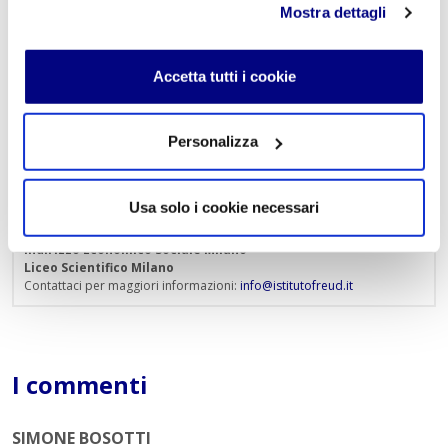
Mostra dettagli
Accetta tutti i cookie
Istituto Paritario S. Freud – Scuola Privata Milano – Scuola
paritaria: Istituto Tecnico Informatico, Istituto Tecnico
Personalizza
Turismo, Liceo delle Scienze Umane e Liceo Scientifico
Via Accademia, 26/29 Milano – Viale Fulvio Testi, 7 Milano – Tel.
02.29409829
–
www.istitutofreud.it
Scuola Superiore Paritaria Milano
-
Scuola Privata Informatica
Usa solo i cookie necessari
Milano
Scuola Privata Turismo Milano
-
Liceo delle Scienze Umane
indirizzo Economico Sociale Milano
Liceo Scientifico Milano
Contattaci per maggiori informazioni:
info@istitutofreud.it
I commenti
SIMONE BOSOTTI