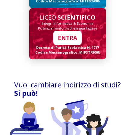
Codice Meccanografico: MITF005006
LICEO
SCIENTIFICO
Integr. Informatica & Economia
Potenziamento madrelingua Inglese
ENTRA
Decreto di Parità Scolastica N. 1717
Codice Meccanografico: MIPSTF500R
Vuoi cambiare indirizzo di studi?
Si può!