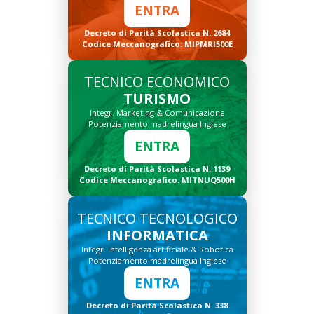
ENTRA
Decreto di Parità Scolastica N. 2684
Codice Meccanografico: MIPMRI500E
TECNICO ECONOMICO
TURISMO
Integr. Marketing & Comunicazione
Potenziamento madrelingua Inglese
ENTRA
Decreto di Parità Scolastica N. 1139
Codice Meccanografico: MITNUQ500H
TECNICO TECNOLOGICO
INFORMATICA
Integr. Intelligenza artificiale & Robotica
Potenziamento madrelingua Inglese
ENTRA
Decreto di Parità Scolastica N. 338