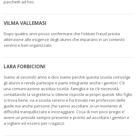
pacchetti ad hoc.
VILMA VALLEMASI
Dopo quattro anni posso confermare che l'istituto Freud presta
attenzione alle esigenze degli alunni che imparano in un contesto
sereno e ben organizzato
LARA FORBICIONI
Siamo al secondo anno e dico siamo perché questa scuola coinvolge
gli alunni e rende partecipe e parte integrante anche i genitori. C’è
una comunicazione assidua scuola -famiglia e se c’è necessità
contattando la segreteria si ottiene risposte ai propri quesiti. Mio figlio
si trova bene, va a scuola sereno e ha trovato nei professori delle
guide ma anche persone che sanno ascoltare ,in un momento di
difficoltà tranquillizzare e incoraggiare. Cosa di non poco pregio e’
avere un preside sempre presente e pronto ad ascoltare i genitori e
a vigilare ed esserci per i ragazzi.