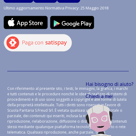
Ultimo aggiornamento Normativa Privacy: 25 Maggio 2018
Hai bisogno di aiuto?
Con riferimento al presente sito, i testi, le immagini, la grafica, i marchi
e tutti contenuti e le procedure nonché le idee di realizzo di sistemi di
Chiedi a me!
procedimenti e di uso sono soggetti a copyright e alle forme di tutela
della proprietà intellettuale. Tutti i diritti sono riservati in favore di
Scuola Paritaria S.Freud Srl. È vietata qualsiasi utilizzazione, totale o
parziale, dei contenuti qui inseriti, inclusa la memorizzazione,
riproduzione, rielaborazione, diffusione o distribuzione dei contenuti
stessi mediante qualunque piattaforma tecnologica, supporto o rete
telematica. Qualsiasi riproduzione, anche parziale, senza