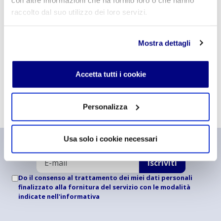
Acconsento al trattamento dei
dati personali
.
*
raccolto dal suo utilizzo dei loro servizi.
Mostra dettagli
Accetta tutti i cookie
INVIA COMMENTO
Personalizza
Usa solo i cookie necessari
Resta aggiornato
Iscriviti
Do il consenso al trattamento dei miei dati personali
finalizzato alla fornitura del servizio con le modalità
indicate
nell'informativa