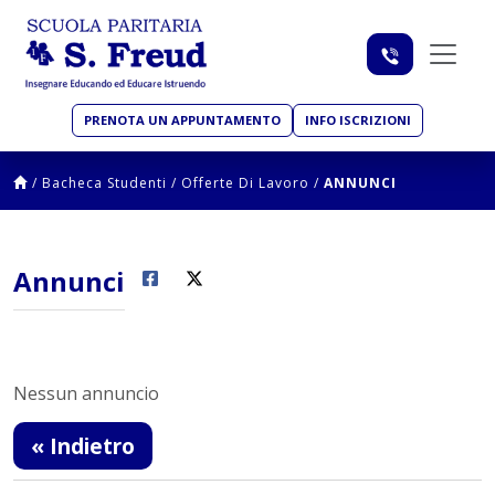
PRENOTA UN APPUNTAMENTO
INFO ISCRIZIONI
/
Bacheca Studenti
/
Offerte Di Lavoro
/
ANNUNCI
Annunci
Nessun annuncio
« Indietro