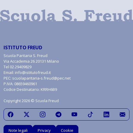
ISTITUTO FREUD
Scuola Paritaria S. Freud
Via Accademia 26 20131 Milano
Tel
02.29409829
Email:
info@istitutofreud.it
PEC:
scuolaparitaria-s.freud@pec.net
P.IVA: 08659460961
Codice Destinatario: KRRH6B9
Copyright 2026 © Scuola Freud
Note legali
Privacy
Cookie