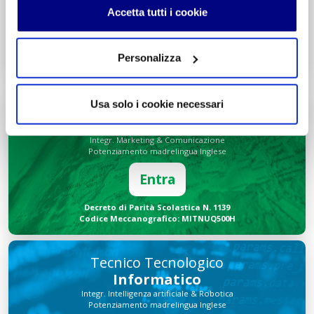
Accetta tutti i cookie
Entra
Decreto di Parità Scolastica N. 2684
Personalizza
Codice Meccanografico: MIPMRI500E
Usa solo i cookie necessari
Tecnico Economico
Turismo
Integr. Marketing & Comunicazione
Potenziamento madrelingua Inglese
Entra
Decreto di Parità Scolastica N. 1139
Codice Meccanografico: MITNUQ500H
Tecnico Tecnologico
Informatico
Integr. Intelligenza artificiale & Robotica
Potenziamento madrelingua Inglese