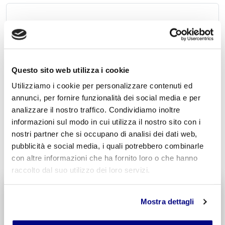
Acconsento al trattamento dei
dati personali
.
*
Questo sito web utilizza i cookie
Utilizziamo i cookie per personalizzare contenuti ed
annunci, per fornire funzionalità dei social media e per
analizzare il nostro traffico. Condividiamo inoltre
informazioni sul modo in cui utilizza il nostro sito con i
nostri partner che si occupano di analisi dei dati web,
INVIA COMMENTO
pubblicità e social media, i quali potrebbero combinarle
con altre informazioni che ha fornito loro o che hanno
raccolto dal suo utilizzo dei loro servizi.
Liceo delle Scienze Umane
Mostra dettagli
Economico Sociale
Integr. Psicologia & Sociologia
Potenziamento madrelingua Inglese