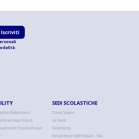
Iscriviti
ersonali
modalità
ILITY
SEDI SCOLASTICHE
istro Elettronico
Dove Siamo
nload App Freud
Le Sedi
venzioni Scuola Freud
Sicurezza
Q
Fai un tour nell'Istituto - Via