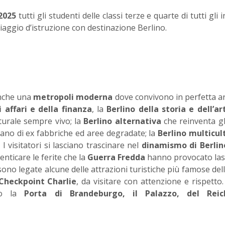
 2025
tutti gli studenti delle classi terze e quarte di tutti gli i
aggio d’istruzione con destinazione Berlino.
nche una
metropoli moderna
dove convivono in perfetta 
i affari e della finanza
, la
Berlino della storia e dell’ar
urale sempre vivo; la
Berlino alternativa
che reinventa gl
iano di ex fabbriche ed aree degradate; la
Berlino multicul
I visitatori si lasciano trascinare nel
dinamismo di Berlin
nticare le ferite che la
Guerra Fredda
hanno provocato las
ono legate alcune delle attrazioni turistiche più famose della
 Checkpoint Charlie
, da visitare con attenzione e rispetto.
amo la
Porta di Brandeburgo, il Palazzo, del Reic