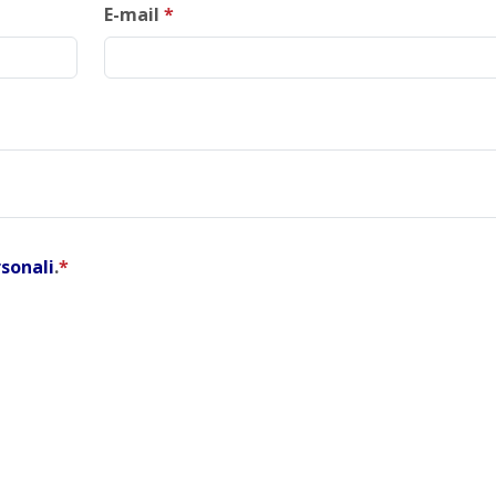
E-mail
*
rsonali
.
*