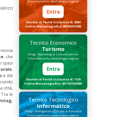
Potenziamento madrelingua Inglese
ndirizzi
Entra
Decreto di Parità Scolastica N. 2684
Codice Meccanografico: MIPMRI500E
Tecnico Economico
Turismo
armonia
Integr. Marketing & Comunicazione
te
, che
Potenziamento madrelingua Inglese
i spazi
Entra
turale
,
o
e dal
Decreto di Parità Scolastica N. 1139
ciando
Codice Meccanografico: MITNUQ500H
 città,
 Tra le
Tecnico Tecnologico
hstag,
Informatico
Integr. Intelligenza artificiale & Robotica
Potenziamento madrelingua Inglese