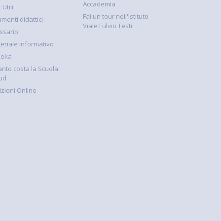
Accademia
 Utili
Fai un tour nell'Istituto -
umenti didattici
Viale Fulvio Testi
ssario
eriale Informativo
keka
nto costa la Scuola
ud
rizioni Online