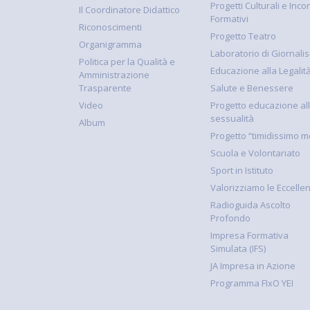
Progetti Culturali e Incon
Il Coordinatore Didattico
Formativi
Riconoscimenti
Progetto Teatro
Organigramma
Laboratorio di Giornali
Politica per la Qualità e
Educazione alla Legalit
Amministrazione
Trasparente
Salute e Benessere
Video
Progetto educazione al
sessualità
Album
Progetto “timidissimo m
Scuola e Volontariato
Sport in Istituto
Valorizziamo le Eccelle
Radioguida Ascolto
Profondo
Impresa Formativa
Simulata (IFS)
JA Impresa in Azione
Programma FIxO YEI