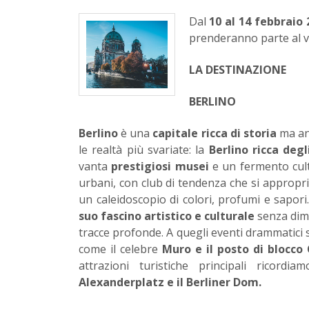
Dal
10 al 14 febbraio
prenderanno parte al vi
LA DESTINAZIONE
BERLINO
Berlino
è una
capitale ricca di storia
ma a
le realtà più svariate: la
Berlino ricca degl
vanta
prestigiosi musei
e un fermento cult
urbani, con club di tendenza che si appropr
un caleidoscopio di colori, profumi e sapori. 
suo fascino artistico e culturale
senza dime
tracce profonde. A quegli eventi drammatici s
come il celebre
Muro e il posto di blocco
attrazioni turistiche principali ricordi
Alexanderplatz e il Berliner Dom.