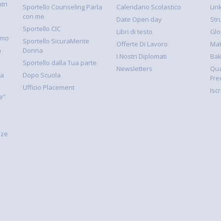
tri
Sportello Counseling Parla
Calendario Scolastico
Link
con me
Date Open day
Str
Sportello CIC
Libri di testo
Glo
smo
Sportello SicuraMente
Offerte Di Lavoro
Mat
à
Donna
I Nostri Diplomati
Ba
Sportello dalla Tua parte
Newsletters
Qua
la
Dopo Scuola
Fre
Ufficio Placement
Isc
e”
nze