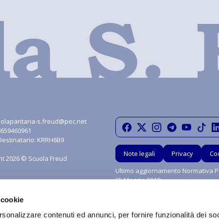
olaparitaria-s.freud@pec.net
08659460961
Destinatario: KRRH6B9
Note legali
Privacy
Co
ht 2026 © Scuola Freud
Ultimo aggiornamento Normativa Pr
25 Maggio 2018
 cookie
rsonalizzare contenuti ed annunci, per fornire funzionalità dei so