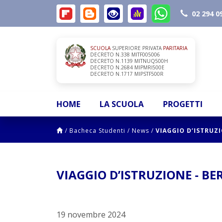
02 294 0
SCUOLA
SUPERIORE PRIVATA
PARITARIA
DECRETO N.338 MITF005006
DECRETO N.1139 MITNUQ500H
DECRETO N.2684 MIPMRI500E
DECRETO N.1717 MIPSTF500R
HOME
LA SCUOLA
PROGETTI
/
Bacheca Studenti
/
News
/
VIAGGIO D’ISTRUZ
VIAGGIO D’ISTRUZIONE - BE
19 novembre 2024