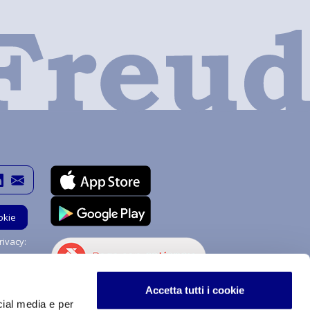
okie
ivacy:
Hai bisogno di aiuto?
Accetta tutti i cookie
Chiedi a me!
cial media e per