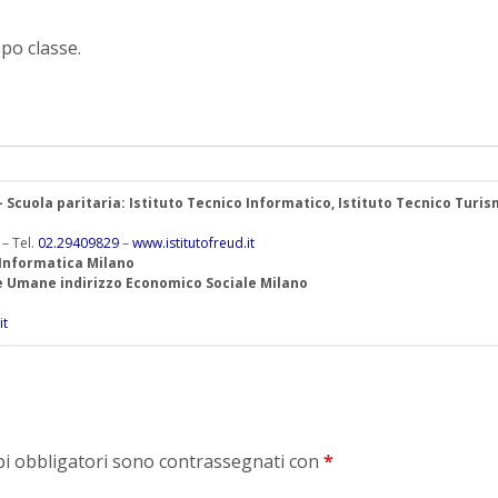
po classe.
 – Scuola paritaria: Istituto Tecnico Informatico, Istituto Tecnico Turis
 – Tel.
02.29409829
–
www.istitutofreud.it
 Informatica Milano
ze Umane indirizzo Economico Sociale Milano
it
mpi obbligatori sono contrassegnati con
*