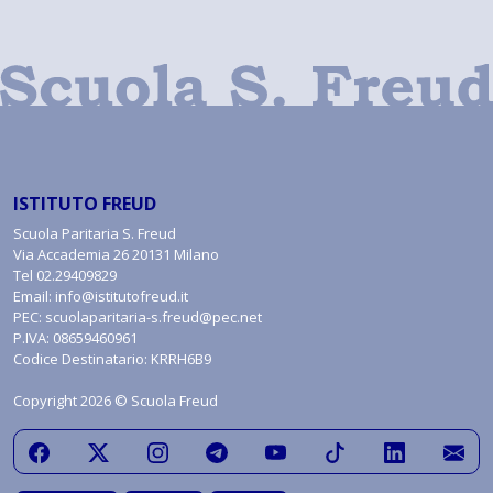
ISTITUTO FREUD
Scuola Paritaria S. Freud
Via Accademia 26 20131 Milano
Tel
02.29409829
Email:
info@istitutofreud.it
PEC:
scuolaparitaria-s.freud@pec.net
P.IVA: 08659460961
Codice Destinatario: KRRH6B9
Copyright 2026 © Scuola Freud