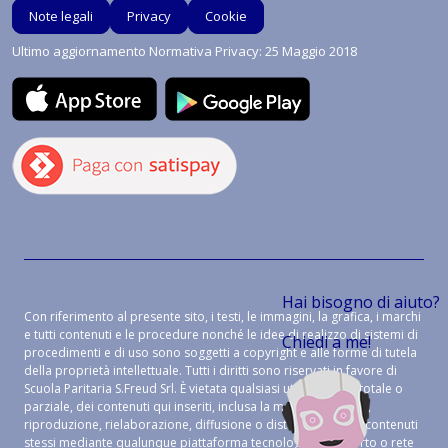
Note legali
Privacy
Cookie
Ultimo aggiornamento Normativa Privacy: 25 Maggio 2018
Hai bisogno di aiuto?
Con riferimento al presente sito, i testi, le immagini, la grafica, i marchi
e tutti contenuti e le procedure nonché le idee di realizzo di sistemi di
Chiedi a me!
procedimenti e di uso sono soggetti a copyright e alle forme di tutela
della proprietà intellettuale. Tutti i diritti sono riservati in favore di
Scuola Paritaria S.Freud Srl. È vietata qualsiasi utilizzazione, totale o
parziale, dei contenuti qui inseriti, inclusa la memorizzazione,
riproduzione, rielaborazione, diffusione o distribuzione dei contenuti
stessi mediante qualunque piattaforma tecnologica, supporto o rete