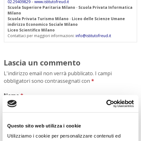
02.29409829
–
www.istitutofreud.it
Scuola Superiore Paritaria Milano
-
Scuola Privata Informatica
Milano
Scuola Privata Turismo Milano
-
Liceo delle Scienze Umane
indirizzo Economico Sociale Milano
Liceo Scientifico Milano
Contattaci per maggiori informazioni:
info@istitutofreud.it
Lascia un commento
L'indirizzo email non verrà pubblicato. I campi
obbligatori sono contrassegnati con
*
Nome
*
Questo sito web utilizza i cookie
E-mail
*
Utilizziamo i cookie per personalizzare contenuti ed