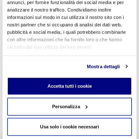
annunci, per fornire funzionalità dei social media e per
analizzare il nostro traffico. Condividiamo inoltre
informazioni sul modo in cui utilizza il nostro sito con i
Commento
*
nostri partner che si occupano di analisi dei dati web,
pubblicità e social media, i quali potrebbero combinarle
con altre informazioni che ha fornito loro o che hanno
raccolto dal suo utilizzo dei loro servizi.
Acconsento al trattamento dei
dati personali
.
*
Mostra dettagli
Accetta tutti i cookie
Personalizza
INVIA COMMENTO
Usa solo i cookie necessari