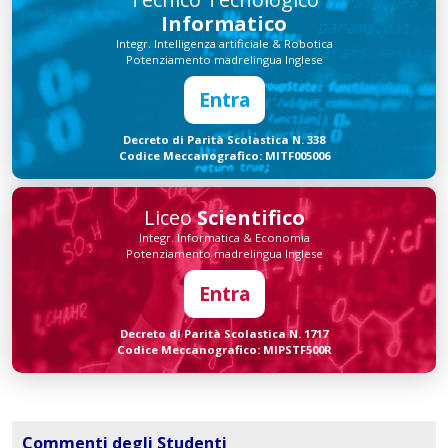
Informatico
Integr. Intelligenza artificiale & Robotica
Potenziamento madrelingua Inglese
Entra
Decreto di Parità Scolastica N. 338
Codice Meccanografico: MITF005006
Liceo
Scientifico
Integr. Informatica & Economia
Potenziamento madrelingua Inglese
Entra
Decreto di Parità Scolastica N. 1717
Codice Meccanografico: MIPSTF500R
Commenti degli Studenti