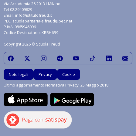
Via Accademia 26 20131 Milano
Tel
02.29409829
Email:
info@istitutofreud.it
PEC:
scuolaparitaria-s.freud@pec.net
P.IVA: 08659460961
Codice Destinatario: KRRH6B9
Copyright 2026 © Scuola Freud
Note legali
Privacy
Cookie
Ultimo aggiornamento Normativa Privacy: 25 Maggio 2018